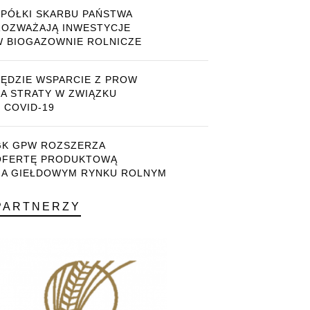
SPÓŁKI SKARBU PAŃSTWA
ROZWAŻAJĄ INWESTYCJE
W BIOGAZOWNIE ROLNICZE
BĘDZIE WSPARCIE Z PROW
ZA STRATY W ZWIĄZKU
 COVID-19
GK GPW ROZSZERZA
OFERTĘ PRODUKTOWĄ
NA GIEŁDOWYM RYNKU ROLNYM
PARTNERZY