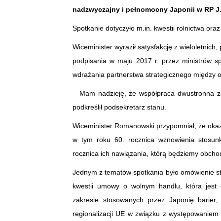
nadzwyczajny i pełnomocny Japonii w RP J.
Spotkanie dotyczyło m.in. kwestii rolnictwa oraz 
Wiceminister wyraził satysfakcję z wieloletnic
podpisania w maju 2017 r. przez ministrów sp
wdrażania partnerstwa strategicznego między 
– Mam nadzieję, że współpraca dwustronna zac
podkreślił podsekretarz stanu.
Wiceminister Romanowski przypomniał, że okaz
w tym roku 60. rocznica wznowienia stosu
rocznica ich nawiązania, którą będziemy obchod
Jednym z tematów spotkania było omówienie stos
kwestii umowy o wolnym handlu, która jest
zakresie stosowanych przez Japonię barier,
regionalizacji UE w związku z występowaniem