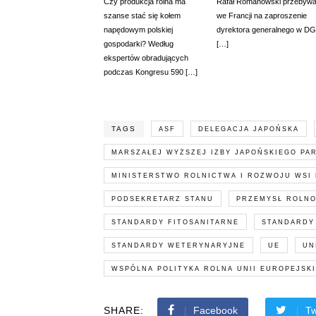
Czy produkcja rolna ma
Rafał Romanowski przebywa
szanse stać się kołem
we Francji na zaproszenie
napędowym polskiej
dyrektora generalnego w DG
gospodarki? Według
[…]
ekspertów obradujących
podczas Kongresu 590 […]
TAGS
ASF
DELEGACJA JAPOŃSKA
MARSZAŁEJ WYŻSZEJ IZBY JAPOŃSKIEGO PA
MINISTERSTWO ROLNICTWA I ROZWOJU WSI 
PODSEKRETARZ STANU
PRZEMYSŁ ROLN
STANDARDY FITOSANITARNE
STANDARDY
STANDARDY WETERYNARYJNE
UE
UN
WSPÓLNA POLITYKA ROLNA UNII EUROPEJSKI
SHARE:
Facebook
Tw