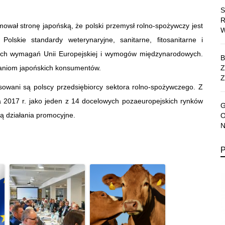
ował stronę japońską, że polski przemysł rolno-spożywczy jest
olskie standardy weterynaryjne, sanitarne, fitosanitarne i
ych wymagań Unii Europejskiej i wymogów międzynarodowych.
waniom japońskich konsumentów.
Z
esowani są polscy przedsiębiorcy sektora rolno-spożywczego. Z
na 2017 r. jako jeden z 14 docelowych pozaeuropejskich rynków
ą działania promocyjne.