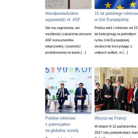
Nieodpowiedzialne
15 lat polskiego rolnictw
wypowiedzi nt. ASF
w Unii Europejskiej
Nie ma zagrożenia, ani
Polska wieś i rolnictwo od 15
możliwości zakażenia wirusem
lat funkcjonują na jednolitym
ASF konsumentów
rynku Unii Europejskiej,
wieprzowiny i żywności
skutecznie korzystając z
produkowanej na bazie […]
unijnych polityk, w […]
Polskie rolnictwo
Wizyta we Francji
z potencjałem
W dniach 9-12 października
na globalny rozwój
2017 roku podsekretarz sta