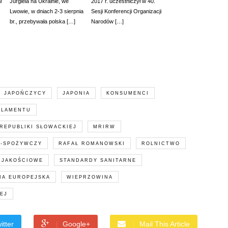
ł
Jurgiela na Ukrainie, we
2017 r. uczestniczył w 40.
Lwowie, w dniach 2-3 sierpnia
Sesji Konferencji Organizacji
br., przebywała polska […]
Narodów […]
JAPOŃCZYCY
JAPONIA
KONSUMENCI
RLAMENTU
REPUBLIKI SŁOWACKIEJ
MRIRW
O-SPOŻYWCZY
RAFAŁ ROMANOWSKI
ROLNICTWO
 JAKOŚCIOWE
STANDARDY SANITARNE
IA EUROPEJSKA
WIEPRZOWINA
EJ
itter
Google+
Mail This Article