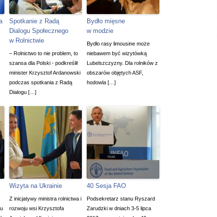
a
Spotkanie z Radą
Bydło mięsne
Dialogu Społecznego
w modzie
w Rolnictwie
Bydło rasy limousine może
– Rolnictwo to nie problem, to
niebawem być wizytówką
szansa dla Polski - podkreślił
Lubelszczyzny. Dla rolników z
minister Krzysztof Ardanowski
obszarów objętych ASF,
podczas spotkania z Radą
hodowla […]
Dialogu […]
Wizyta na Ukrainie
40 Sesja FAO
Z inicjatywy ministra rolnictwa i
Podsekretarz stanu Ryszard
nu
rozwoju wsi Krzysztofa
Zarudzki w dniach 3-5 lipca