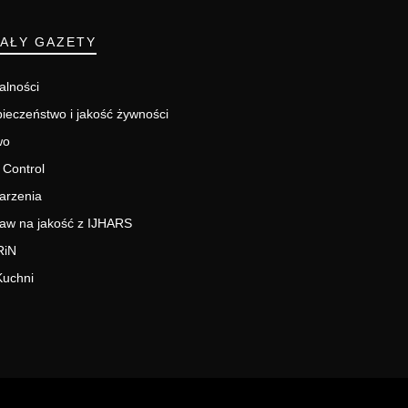
IAŁY GAZETY
alności
ieczeństwo i jakość żywności
wo
 Control
arzenia
aw na jakość z IJHARS
RiN
Kuchni