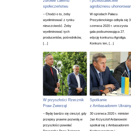
zdrowie całemu
i przedstawiciele
społeczeństwu
agrobiznesu uhonorowan
– Chodzi o to, żeby
W ogrodach Pałacu
wyeliminować z rynku
Prezydenckiego odbyła się 3
nieuczciwość. Żeby
czerwca 2020 r. uroczysta
wyeliminować tych
gala podsumowująca 27.
producentów, pośredników,
edycję konkursu Agroliga.
[…]
Konkurs ten, […]
W przyszłości Rzecznik
Spotkanie
Praw Zwierząt
z Ambasadorem Ukrain
– Będę bardzo się cieszył, gdy
30 czerwca 2020 r. minister
przepisy prawne pozwolą w
Jan Krzysztof Ardanowski
przyszłości powołać
spotkał się z Ambasadorem