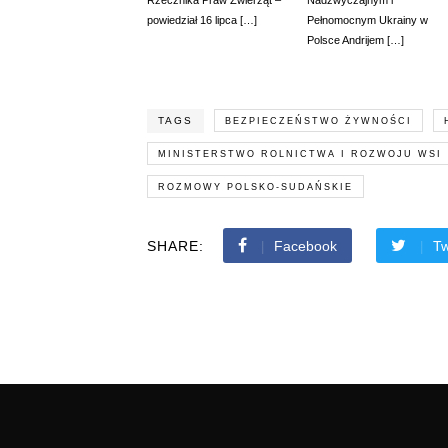
Rzecznika Praw Zwierząt –
Nadzwyczajnym i
powiedział 16 lipca […]
Pełnomocnym Ukrainy w
Polsce Andrijem […]
TAGS
BEZPIECZEŃSTWO ŻYWNOŚCI
MINISTERSTWO ROLNICTWA I ROZWOJU WSI
ROZMOWY POLSKO-SUDAŃSKIE
SHARE:
Facebook
Tw