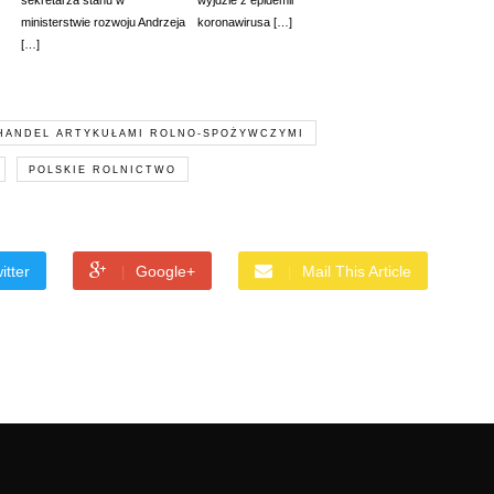
sekretarza stanu w
wyjdzie z epidemii
ministerstwie rozwoju Andrzeja
koronawirusa […]
[…]
HANDEL ARTYKUŁAMI ROLNO-SPOŻYWCZYMI
POLSKIE ROLNICTWO
itter
Google+
Mail This Article