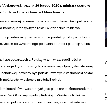
of Ardanowski przyjął 26 lutego 2020 r. ministra stanu w
ki Sudanu Omera Gamara Eldina Ismaila.
rony sudańskiej, w ramach dwustronnych konsultacji politycznych
 bardziej intensywnych relacji w dziedzinie rolnictwa.
legacji sudańskiej uwarunkowania produkcji rolnej w Polsce i
wszystkim od wzajemnego poznania potrzeb i potencjału obu
acji gospodarczych z Polską, w tym w szczególności w
znały, że jednym z głównych obszarów współpracy dwustronnej,
 handlowej, powinny być polskie inwestycje w sudański sektor
ch możliwości w zakresie produkcji rolnej.
jem kontaktów dwustronnych jest podpisanie Memorandum o
woju Wsi Rzeczypospolitej Polskiej a Ministrem Rolnictwa
ie współpracy w dziedzinie rolnictwa, które zakłada m.in.