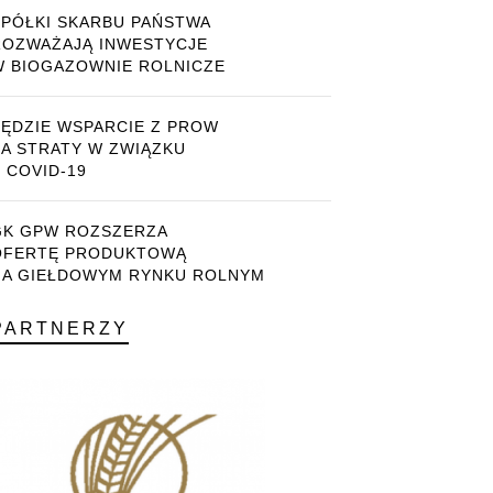
SPÓŁKI SKARBU PAŃSTWA
ROZWAŻAJĄ INWESTYCJE
W BIOGAZOWNIE ROLNICZE
BĘDZIE WSPARCIE Z PROW
ZA STRATY W ZWIĄZKU
 COVID-19
GK GPW ROZSZERZA
OFERTĘ PRODUKTOWĄ
NA GIEŁDOWYM RYNKU ROLNYM
PARTNERZY