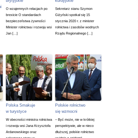
brytyjskie
kurdyjskie
i
O wzajemnych relacjach po
Sekretarz stanu Szymon
brexicie O standardach
Giżyński spotkał się 15
bezpieczeństwa żywności
stycznia 2020 r. z minister
Minister rolnictwa i rozwoju wsi
rolnictwa i zasobów wodnych
Jan […]
Rządu Regionalnego […]
Polska Smakuje
Polskie rolnictwo
y
w turystyce
się wzmocni
W obecności ministra rolnictwa
– Być może, nie w krótkiej
i rozwoju wsi Jana Krzysztofa
perspektywie, ale w nieco
Ardanowskiego oraz
dłuższej, polskie rolnictwo