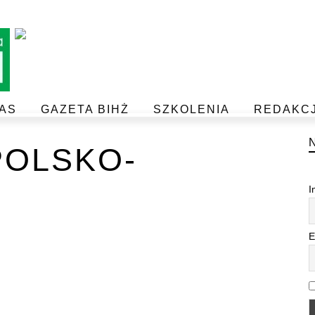
AS
GAZETA BIHŻ
SZKOLENIA
REDAKC
BEZPIECZEŃSTWO I JAKOŚĆ ŻYWNOŚCI
POSTAW NA JAKOŚĆ Z IJHARS
OLSKO-
I
E