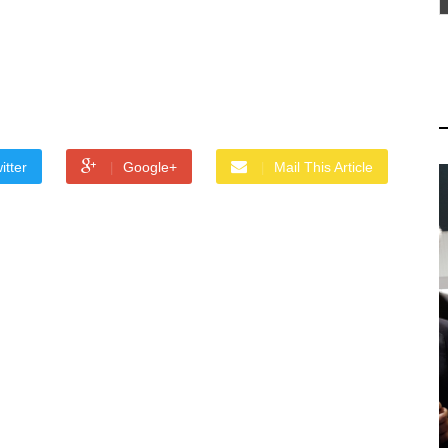
itter
Google+
Mail This Article