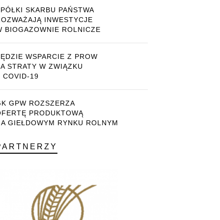
SPÓŁKI SKARBU PAŃSTWA
ROZWAŻAJĄ INWESTYCJE
W BIOGAZOWNIE ROLNICZE
BĘDZIE WSPARCIE Z PROW
ZA STRATY W ZWIĄZKU
 COVID-19
GK GPW ROZSZERZA
OFERTĘ PRODUKTOWĄ
NA GIEŁDOWYM RYNKU ROLNYM
PARTNERZY