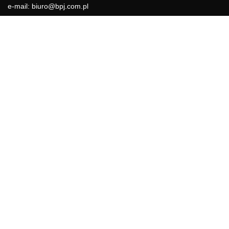
e-mail: biuro@bpj.com.pl
NIP: 951-21-36-084
REGON: 015897725
INFORMACJE
Regulamin
Polityka Cookies
DZIAŁY GAZETY
Aktualności
Bezpieczeństwo i jakość żywności
Prawo
Pest Control