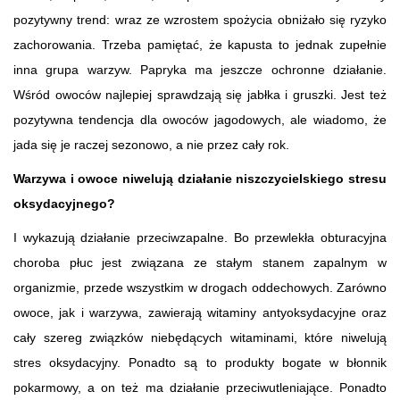
pozytywny trend: wraz ze wzrostem spożycia obniżało się ryzyko
zachorowania. Trzeba pamiętać, że kapusta to jednak zupełnie
inna grupa warzyw. Papryka ma jeszcze ochronne działanie.
Wśród owoców najlepiej sprawdzają się jabłka i gruszki. Jest też
pozytywna tendencja dla owoców jagodowych, ale wiadomo, że
jada się je raczej sezonowo, a nie przez cały rok.
Warzywa i owoce niwelują działanie niszczycielskiego stresu
oksydacyjnego?
I wykazują działanie przeciwzapalne. Bo przewlekła obturacyjna
choroba płuc jest związana ze stałym stanem zapalnym w
organizmie, przede wszystkim w drogach oddechowych. Zarówno
owoce, jak i warzywa, zawierają witaminy antyoksydacyjne oraz
cały szereg związków niebędących witaminami, które niwelują
stres oksydacyjny. Ponadto są to produkty bogate w błonnik
pokarmowy, a on też ma działanie przeciwutleniające. Ponadto