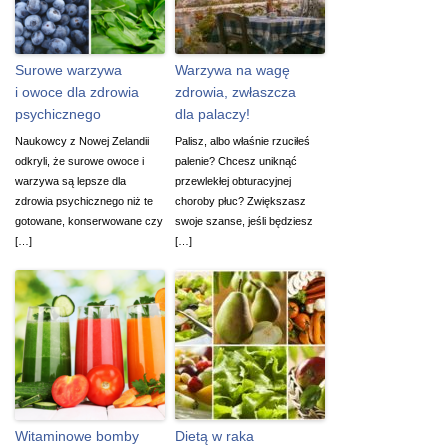
Surowe warzywa
Warzywa na wagę
i owoce dla zdrowia
zdrowia, zwłaszcza
psychicznego
dla palaczy!
Naukowcy z Nowej Zelandii
Palisz, albo właśnie rzuciłeś
odkryli, że surowe owoce i
palenie? Chcesz uniknąć
warzywa są lepsze dla
przewlekłej obturacyjnej
zdrowia psychicznego niż te
choroby płuc? Zwiększasz
gotowane, konserwowane czy
swoje szanse, jeśli będziesz
[…]
[…]
Witaminowe bomby
Dietą w raka