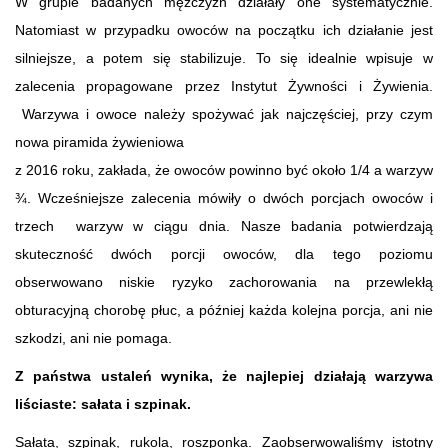
W grupie badanych mężczyzn działały one systematycznie.
Natomiast w przypadku owoców na początku ich działanie jest
silniejsze, a potem się stabilizuje. To się idealnie wpisuje w
zalecenia propagowane przez Instytut Żywności i Żywienia.
Warzywa i owoce należy spożywać jak najczęściej, przy czym
nowa piramida żywieniowa
z 2016 roku, zakłada, że owoców powinno być około 1/4 a warzyw
¾. Wcześniejsze zalecenia mówiły o dwóch porcjach owoców i
trzech warzyw w ciągu dnia. Nasze badania potwierdzają
skuteczność dwóch porcji owoców, dla tego poziomu
obserwowano niskie ryzyko zachorowania na przewlekłą
obturacyjną chorobę płuc, a później każda kolejna porcja, ani nie
szkodzi, ani nie pomaga.
Z państwa ustaleń wynika, że najlepiej działają warzywa
liściaste: sałata i szpinak.
Sałata, szpinak, rukola, roszponka. Zaobserwowaliśmy istotny