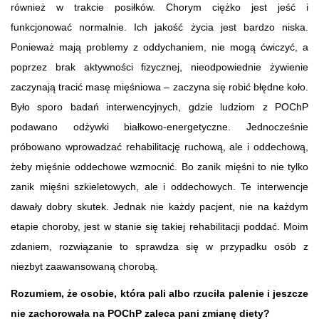
również w trakcie posiłków. Chorym ciężko jest jeść i
funkcjonować normalnie. Ich jakość życia jest bardzo niska.
Ponieważ mają problemy z oddychaniem, nie mogą ćwiczyć, a
poprzez brak aktywności fizycznej, nieodpowiednie żywienie
zaczynają tracić masę mięśniowa – zaczyna się robić błędne koło.
Było sporo badań interwencyjnych, gdzie ludziom z POChP
podawano odżywki białkowo-energetyczne. Jednocześnie
próbowano wprowadzać rehabilitację ruchową, ale i oddechową,
żeby mięśnie oddechowe wzmocnić. Bo zanik mięśni to nie tylko
zanik mięśni szkieletowych, ale i oddechowych. Te interwencje
dawały dobry skutek. Jednak nie każdy pacjent, nie na każdym
etapie choroby, jest w stanie się takiej rehabilitacji poddać. Moim
zdaniem, rozwiązanie to sprawdza się w przypadku osób z
niezbyt zaawansowaną chorobą.
Rozumiem, że osobie, która pali albo rzuciła palenie i jeszcze
nie zachorowała na POChP zaleca pani zmianę diety?