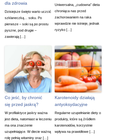
dla zdrowia
Uniwersalna, „cudowna” dieta
chroniąca nas przed
Dzisiejsze święto warto uczcić
zachorowaniem na raka
szklaneczką… soku. Po
wprawdzie nie istnieje, jednak
pierwsze – soki są po prostu
ryzyko […]
pyszne, pod drugie –
zawierają […]
Co jeść, by chronić
Karotenoidy działają
się przed jaskrą?
antyoksydacyjne
W profilaktyce jaskry ważna
Regularne uzupełnianie diety o
jest dieta, natomiast w leczeniu
produkty, które są źródłem
ma ona znaczenie
karotenoidów, korzystnie
uzupełniające. W diecie ważną
wpływa na prawidłowe […]
rolę pełnią witaminy oraz […]