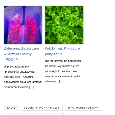
Zalecenia dietetyczne
Wit. D i wit. K – dobre
w leczeniu astmy
połączenie?
i POChP
Nie tak dawno, bo pod koniec
XX wieku, wydawało się, że
W przypadku astmy
już wszystko wiemy o roli
i przewlekłej obturacyjnej
witamin w zapewnieniu pełni
choroby płuc (POCHP)
zdrowia […]
odpowiednia dieta jest istotnym
elementem leczenia […]
TAGS
BŁONNIK POKARMOWY
DYM PAPIEROSOWY