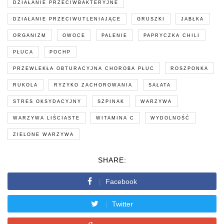
DZIAŁANIE PRZECIWBAKTERYJNE
DZIAŁANIE PRZECIWUTLENIAJĄCE
GRUSZKI
JABŁKA
ORGANIZM
OWOCE
PALENIE
PAPRYCZKA CHILI
PŁUCA
POCHP
PRZEWLEKŁA OBTURACYJNA CHOROBA PŁUC
ROSZPONKA
RUKOLA
RYZYKO ZACHOROWANIA
SAŁATA
STRES OKSYDACYJNY
SZPINAK
WARZYWA
WARZYWA LIŚCIASTE
WITAMINA C
WYDOLNOŚĆ
ZIELONE WARZYWA
SHARE:
Facebook
Twitter