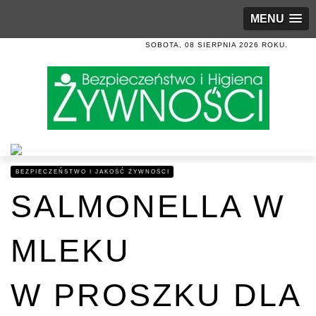
MENU
SOBOTA, 08 SIERPNIA 2026 ROKU.
BEZPIECZEŃSTWO I JAKOŚĆ ŻYWNOŚCI
SALMONELLA W
MLEKU
W PROSZKU DLA