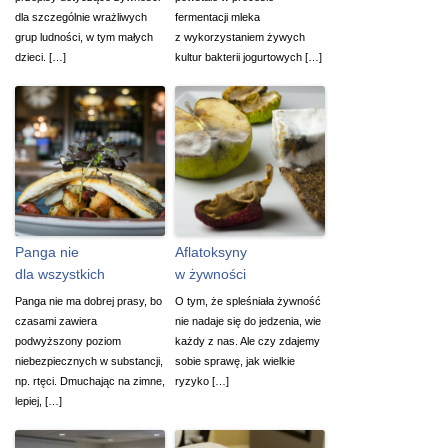
dla szczególnie wrażliwych
fermentacji mleka
grup ludności, w tym małych
z wykorzystaniem żywych
dzieci. […]
kultur bakterii jogurtowych […]
Panga nie
Aflatoksyny
dla wszystkich
w żywności
Panga nie ma dobrej prasy, bo
O tym, że spleśniała żywność
czasami zawiera
nie nadaje się do jedzenia, wie
podwyższony poziom
każdy z nas. Ale czy zdajemy
niebezpiecznych w substancji,
sobie sprawę, jak wielkie
np. rtęci. Dmuchając na zimne,
ryzyko […]
lepiej, […]