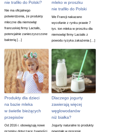
nie trafiło do Polski?
mleko w proszku
nie trafiło do Polski
Nie ma oficjalnego
potwierdzenia, że produkty
We Francji nakazano
mleczne dla niemowląt
wycofanie z rynku prawie 7
francuskiej firmy Lactalis,
tys. ton mleka w proszku dla
potencjalnie zanieczyszczone
niemowląt firmy Lactalis z
bakterią […]
powodu ryzyka zakażenia […]
Produkty dla dzieci
Dlaczego jogurty
na bazie mleka
zawierają więcej
w świetle bieżących
węglowodanów
przepisów
niż białka?
Od 2016 r. obowiązują nowe
Jogurty naturalne to produkty
przepisy dotyczące żywności
powstałe w procesie