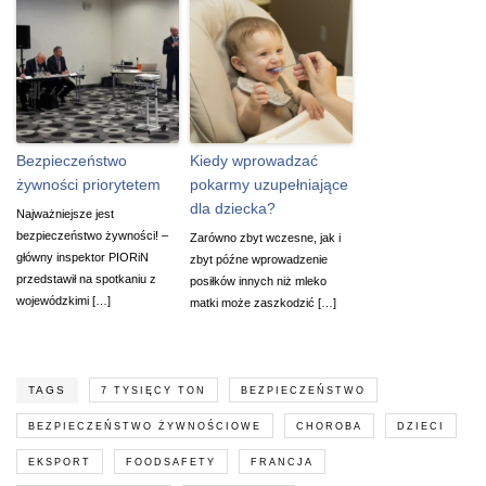
Bezpieczeństwo
Kiedy wprowadzać
żywności priorytetem
pokarmy uzupełniające
dla dziecka?
Najważniejsze jest
bezpieczeństwo żywności! –
Zarówno zbyt wczesne, jak i
główny inspektor PIORiN
zbyt późne wprowadzenie
przedstawił na spotkaniu z
posiłków innych niż mleko
wojewódzkimi […]
matki może zaszkodzić […]
TAGS
7 TYSIĘCY TON
BEZPIECZEŃSTWO
BEZPIECZEŃSTWO ŻYWNOŚCIOWE
CHOROBA
DZIECI
EKSPORT
FOODSAFETY
FRANCJA