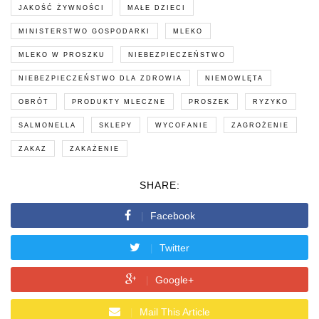
JAKOŚĆ ŻYWNOŚCI
MAŁE DZIECI
MINISTERSTWO GOSPODARKI
MLEKO
MLEKO W PROSZKU
NIEBEZPIECZEŃSTWO
NIEBEZPIECZEŃSTWO DLA ZDROWIA
NIEMOWLĘTA
OBRÓT
PRODUKTY MLECZNE
PROSZEK
RYZYKO
SALMONELLA
SKLEPY
WYCOFANIE
ZAGROŻENIE
ZAKAZ
ZAKAŻENIE
SHARE:
Facebook
Twitter
Google+
Mail This Article