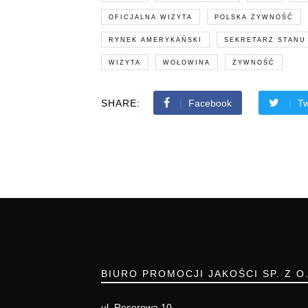
OFICJALNA WIZYTA
POLSKA ŻYWNOŚĆ
RYNEK AMERYKAŃSKI
SEKRETARZ STANU
WIZYTA
WOŁOWINA
ŻYWNOŚĆ
SHARE:
Facebook
Tw
BIURO PROMOCJI JAKOŚCI SP. Z O
ul. Resorowa 10