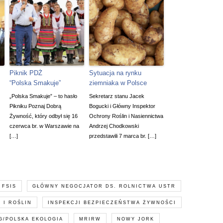
Piknik PDŻ
Sytuacja na rynku
“Polska Smakuje”
ziemniaka w Polsce
„Polska Smakuje” – to hasło
Sekretarz stanu Jacek
Pikniku Poznaj Dobrą
Bogucki i Główny Inspektor
Żywność, który odbył się 16
Ochrony Roślin i Nasiennictwa
czerwca br. w Warszawie na
Andrzej Chodkowski
[…]
przedstawili 7 marca br. […]
FSIS
GŁÓWNY NEGOCJATOR DS. ROLNICTWA USTR
 I ROŚLIN
INSPEKCJI BEZPIECZEŃSTWA ŻYWNOŚCI
G/POLSKA EKOLOGIA
MRIRW
NOWY JORK