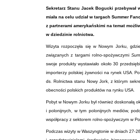
Sekretarz Stanu Jacek Bogucki przebywał w
miała na celu udział w targach Summer Fa
z partnerami amerykańskimi na temat możliw
w dziedzinie rolnictwa.
Wizyta rozpoczęła się w Nowym Jorku, gdzie
związanych z targami rolno-spożywczymi
Sum
swoje produkty wystawiało około 30 przedsiębi
importerzy polskiej żywności na rynek USA. Po
ds. Rolnictwa stanu Nowy Jork, z którym sekr
obecności polskich produktów na rynku USA.
Pobyt w Nowym Jorku był również doskonałą ok
i polonijnych, w tym polonijnych mediów, pod
współpracy z sektorem rolno-spożywczym w Pols
Podczas wizyty w Waszyngtonie w dniach 27-28