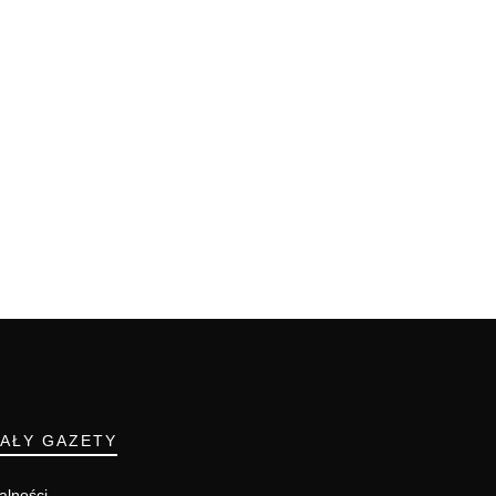
IAŁY GAZETY
alności