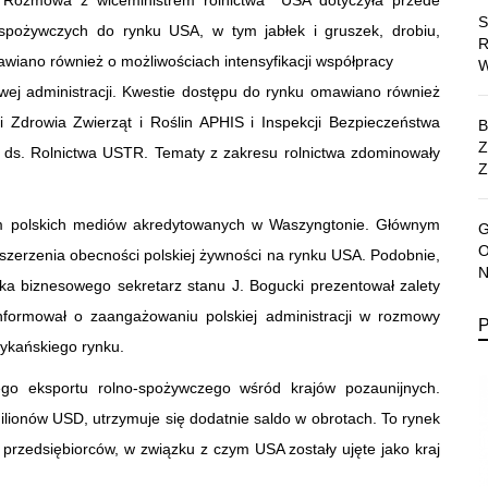
o. Rozmowa z wiceministrem rolnictwa USA dotyczyła przede
-spożywczych do rynku USA, w tym jabłek i gruszek, drobiu,
awiano również o możliwościach intensyfikacji współpracy
owej administracji. Kwestie dostępu do rynku omawiano również
i Zdrowia Zwierząt i Roślin APHIS i Inspekcji Bezpieczeństwa
ds. Rolnictwa USTR. Tematy z zakresu rolnictwa zdominowały
Z
em polskich mediów akredytowanych w Waszyngtonie. Głównym
szerzenia obecności polskiej żywności na rynku USA. Podobnie,
ka biznesowego sekretarz stanu J. Bogucki prezentował zalety
 informował o zaangażowaniu polskiej administracji w rozmowy
ykańskiego rynku.
go eksportu rolno-spożywczego wśród krajów pozaunijnych.
ilionów USD, utrzymuje się dodatnie saldo w obrotach. To rynek
przedsiębiorców, w związku z czym USA zostały ujęte jako kraj