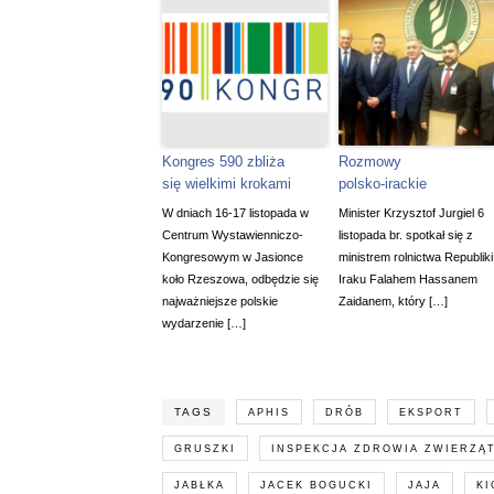
Kongres 590 zbliża
Rozmowy
się wielkimi krokami
polsko-irackie
W dniach 16-17 listopada w
Minister Krzysztof Jurgiel 6
Centrum Wystawienniczo-
listopada br. spotkał się z
Kongresowym w Jasionce
ministrem rolnictwa Republiki
koło Rzeszowa, odbędzie się
Iraku Falahem Hassanem
najważniejsze polskie
Zaidanem, który […]
wydarzenie […]
TAGS
APHIS
DRÓB
EKSPORT
GRUSZKI
INSPEKCJA ZDROWIA ZWIERZĄT
JABŁKA
JACEK BOGUCKI
JAJA
KI