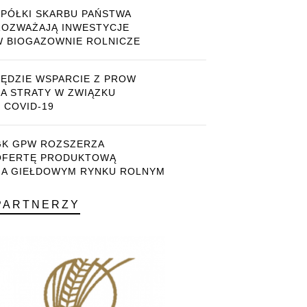
SPÓŁKI SKARBU PAŃSTWA
ROZWAŻAJĄ INWESTYCJE
W BIOGAZOWNIE ROLNICZE
BĘDZIE WSPARCIE Z PROW
ZA STRATY W ZWIĄZKU
 COVID-19
GK GPW ROZSZERZA
OFERTĘ PRODUKTOWĄ
NA GIEŁDOWYM RYNKU ROLNYM
PARTNERZY