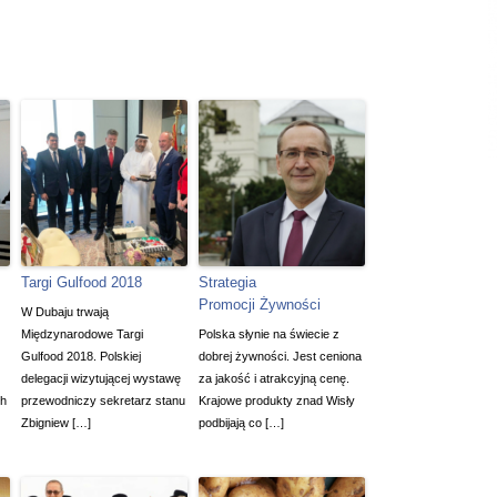
Targi Gulfood 2018
Strategia
Promocji Żywności
W Dubaju trwają
Międzynarodowe Targi
Polska słynie na świecie z
Gulfood 2018. Polskiej
dobrej żywności. Jest ceniona
delegacji wizytującej wystawę
za jakość i atrakcyjną cenę.
ch
przewodniczy sekretarz stanu
Krajowe produkty znad Wisły
Zbigniew […]
podbijają co […]