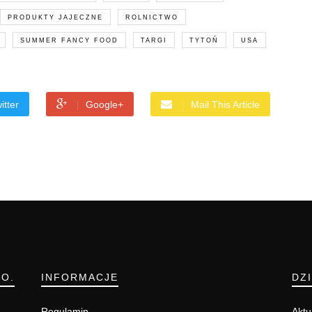
PRODUKTY JAJECZNE
ROLNICTWO
SUMMER FANCY FOOD
TARGI
TYTOŃ
USA
itter
Google+
Mail This Article
.O.
INFORMACJE
DZ
Regulamin
Aktu