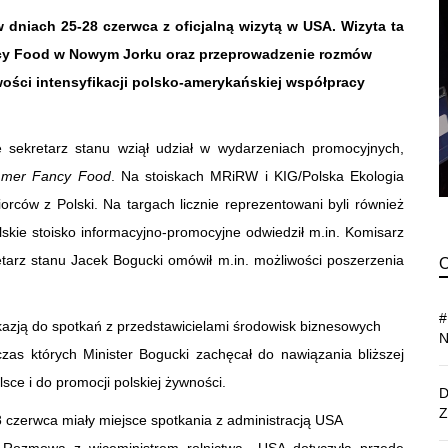
 dniach 25-28 czerwca z oficjalną wizytą w USA. Wizyta ta
ncy Food w Nowym Jorku oraz przeprowadzenie rozmów
ości intensyfikacji polsko-amerykańskiej współpracy
 sekretarz stanu wziął udział w wydarzeniach promocyjnych,
mer Fancy Food
. Na stoiskach MRiRW i KIG/Polska Ekologia
orców z Polski. Na targach licznie reprezentowani byli również
lskie stoisko informacyjno-promocyjne odwiedził m.in. Komisarz
etarz stanu Jacek Bogucki omówił m.in. możliwości poszerzenia
azją do spotkań z przedstawicielami środowisk biznesowych
czas których Minister Bogucki zachęcał do nawiązania bliższej
ce i do promocji polskiej żywności.
 czerwca miały miejsce spotkania z administracją USA