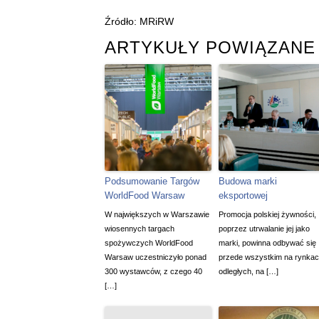
Źródło: MRiRW
ARTYKUŁY POWIĄZANE
Podsumowanie Targów
Budowa marki
WorldFood Warsaw
eksportowej
W największych w Warszawie
Promocja polskiej żywności,
wiosennych targach
poprzez utrwalanie jej jako
spożywczych WorldFood
marki, powinna odbywać się
Warsaw uczestniczyło ponad
przede wszystkim na rynka
300 wystawców, z czego 40
odległych, na […]
[…]