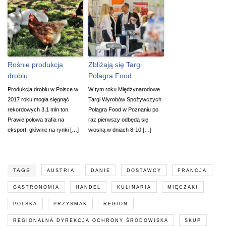
Rośnie produkcja
Zbliżają się Targi
drobiu
Polagra Food
Produkcja drobiu w Polsce w
W tym roku Międzynarodowe
2017 roku mogła sięgnąć
Targi Wyrobów Spożywczych
rekordowych 3,1 mln ton.
Polagra Food w Poznaniu po
Prawie połowa trafia na
raz pierwszy odbędą się
eksport, głównie na rynki […]
wiosną w dniach 8-10 […]
TAGS
AUSTRIA
DANIE
DOSTAWCY
FRANCJA
GASTRONOMIA
HANDEL
KULINARIA
MIĘCZAKI
POLSKA
PRZYSMAK
REGION
REGIONALNA DYREKCJA OCHRONY ŚRODOWISKA
SKUP