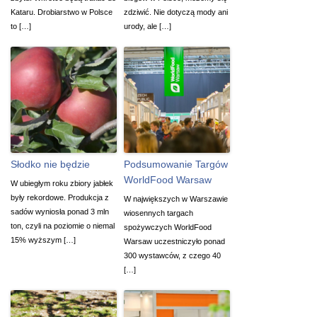
Kataru. Drobiarstwo w Polsce
zdziwić. Nie dotyczą mody ani
to […]
urody, ale […]
Słodko nie będzie
Podsumowanie Targów
WorldFood Warsaw
W ubiegłym roku zbiory jabłek
były rekordowe. Produkcja z
W największych w Warszawie
sadów wyniosła ponad 3 mln
wiosennych targach
ton, czyli na poziomie o niemal
spożywczych WorldFood
15% wyższym […]
Warsaw uczestniczyło ponad
300 wystawców, z czego 40
[…]