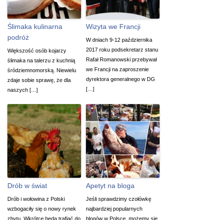
Ślimaka kulinarna
Wizyta we Francji
podróż
W dniach 9-12 października
2017 roku podsekretarz stanu
Większość osób kojarzy
Rafał Romanowski przebywał
ślimaka na talerzu z kuchnią
we Francji na zaproszenie
śródziemnomorską. Niewielu
dyrektora generalnego w DG
zdaje sobie sprawę, że dla
[…]
naszych […]
Drób w świat
Apetyt na bloga
Drób i wołowina z Polski
Jeśli sprawdzimy czołówkę
wzbogaciły się o nowy rynek
najbardziej popularnych
zbytu. Wkrótce będą trafiać do
blogów w Polsce, możemy się