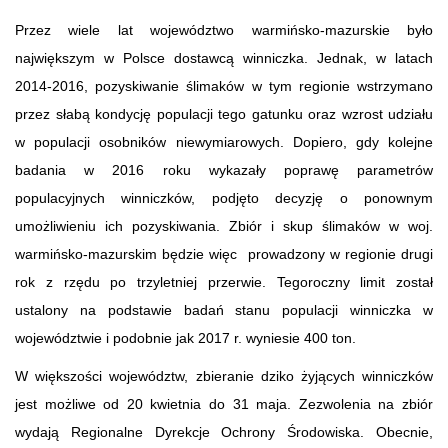
Przez wiele lat województwo warmińsko-mazurskie było
największym w Polsce dostawcą winniczka. Jednak, w latach
2014-2016, pozyskiwanie ślimaków w tym regionie wstrzymano
przez słabą kondycję populacji tego gatunku oraz wzrost udziału
w populacji osobników niewymiarowych. Dopiero, gdy kolejne
badania w 2016 roku wykazały poprawę parametrów
populacyjnych winniczków, podjęto decyzję o ponownym
umożliwieniu ich pozyskiwania. Zbiór i skup ślimaków w woj.
warmińsko-mazurskim będzie więc prowadzony w regionie drugi
rok z rzędu po trzyletniej przerwie. Tegoroczny limit został
ustalony na podstawie badań stanu populacji winniczka w
województwie i podobnie jak 2017 r. wyniesie 400 ton.
W większości województw, zbieranie dziko żyjących winniczków
jest możliwe od 20 kwietnia do 31 maja. Zezwolenia na zbiór
wydają Regionalne Dyrekcje Ochrony Środowiska. Obecnie,