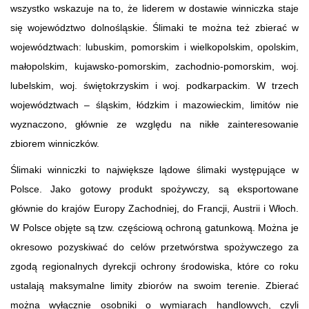
wszystko wskazuje na to, że liderem w dostawie winniczka staje
się województwo dolnośląskie. Ślimaki te można też zbierać w
województwach: lubuskim, pomorskim i wielkopolskim, opolskim,
małopolskim, kujawsko-pomorskim, zachodnio-pomorskim, woj.
lubelskim, woj. świętokrzyskim i woj. podkarpackim. W trzech
województwach – śląskim, łódzkim i mazowieckim, limitów nie
wyznaczono, głównie ze względu na nikłe zainteresowanie
zbiorem winniczków.
Ślimaki winniczki to największe lądowe ślimaki występujące w
Polsce. Jako gotowy produkt spożywczy, są eksportowane
głównie do krajów Europy Zachodniej, do Francji, Austrii i Włoch.
W Polsce objęte są tzw. częściową ochroną gatunkową. Można je
okresowo pozyskiwać do celów przetwórstwa spożywczego za
zgodą regionalnych dyrekcji ochrony środowiska, które co roku
ustalają maksymalne limity zbiorów na swoim terenie. Zbierać
można wyłącznie osobniki o wymiarach handlowych, czyli