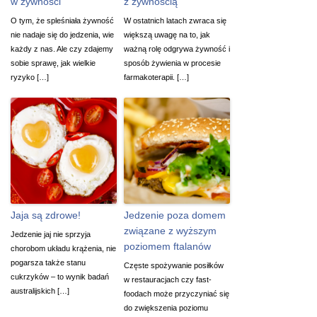
w żywności
z żywnością
O tym, że spleśniała żywność
W ostatnich latach zwraca się
nie nadaje się do jedzenia, wie
większą uwagę na to, jak
każdy z nas. Ale czy zdajemy
ważną rolę odgrywa żywność i
sobie sprawę, jak wielkie
sposób żywienia w procesie
ryzyko […]
farmakoterapii. […]
Jaja są zdrowe!
Jedzenie poza domem
związane z wyższym
Jedzenie jaj nie sprzyja
poziomem ftalanów
chorobom układu krążenia, nie
pogarsza także stanu
Częste spożywanie posiłków
cukrzyków – to wynik badań
w restauracjach czy fast-
australijskich […]
foodach może przyczyniać się
do zwiększenia poziomu