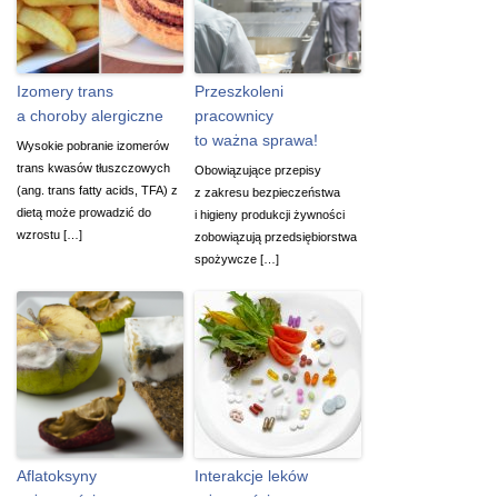
Izomery trans
Przeszkoleni
a choroby alergiczne
pracownicy
to ważna sprawa!
Wysokie pobranie izomerów
trans kwasów tłuszczowych
Obowiązujące przepisy
(ang. trans fatty acids, TFA) z
z zakresu bezpieczeństwa
dietą może prowadzić do
i higieny produkcji żywności
wzrostu […]
zobowiązują przedsiębiorstwa
spożywcze […]
Aflatoksyny
Interakcje leków