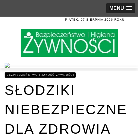
MENU
PIĄTEK, 07 SIERPNIA 2026 ROKU.
BEZPIECZEŃSTWO I JAKOŚĆ ŻYWNOŚCI
SŁODZIKI
NIEBEZPIECZNE
DLA ZDROWIA