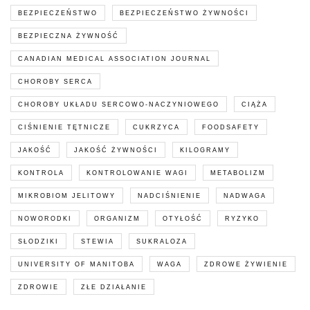
BEZPIECZEŃSTWO
BEZPIECZEŃSTWO ŻYWNOŚCI
BEZPIECZNA ŻYWNOŚĆ
CANADIAN MEDICAL ASSOCIATION JOURNAL
CHOROBY SERCA
CHOROBY UKŁADU SERCOWO-NACZYNIOWEGO
CIĄŻA
CIŚNIENIE TĘTNICZE
CUKRZYCA
FOODSAFETY
JAKOŚĆ
JAKOŚĆ ŻYWNOŚCI
KILOGRAMY
KONTROLA
KONTROLOWANIE WAGI
METABOLIZM
MIKROBIOM JELITOWY
NADCIŚNIENIE
NADWAGA
NOWORODKI
ORGANIZM
OTYŁOŚĆ
RYZYKO
SŁODZIKI
STEWIA
SUKRALOZA
UNIVERSITY OF MANITOBA
WAGA
ZDROWE ŻYWIENIE
ZDROWIE
ZŁE DZIAŁANIE