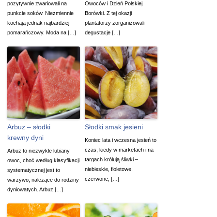
pozytywnie zwariowali na
Owoców i Dzień Polskiej
punkcie soków. Niezmiennie
Borówki. Z tej okazji
kochają jednak najbardziej
plantatorzy zorganizowali
pomarańczowy. Moda na […]
degustacje […]
Arbuz – słodki
Słodki smak jesieni
krewny dyni
Koniec lata i wczesna jesień to
czas, kiedy w marketach i na
Arbuz to niezwykle lubiany
targach królują śliwki –
owoc, choć według klasyfikacji
niebieskie, fioletowe,
systematycznej jest to
czerwone, […]
warzywo, należące do rodziny
dyniowatych. Arbuz […]