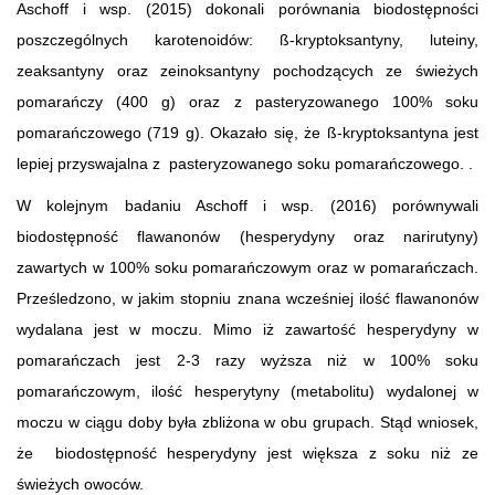
Aschoff i wsp. (2015) dokonali porównania biodostępności
poszczególnych karotenoidów: ß-kryptoksantyny, luteiny,
zeaksantyny oraz zeinoksantyny pochodzących ze świeżych
pomarańczy (400 g) oraz z pasteryzowanego 100% soku
pomarańczowego (719 g). Okazało się, że ß-kryptoksantyna jest
lepiej przyswajalna z pasteryzowanego soku pomarańczowego. .
W kolejnym badaniu Aschoff i wsp. (2016) porównywali
biodostępność flawanonów (hesperydyny oraz narirutyny)
zawartych w 100% soku pomarańczowym oraz w pomarańczach.
Prześledzono, w jakim stopniu znana wcześniej ilość flawanonów
wydalana jest w moczu. Mimo iż zawartość hesperydyny w
pomarańczach jest 2-3 razy wyższa niż w 100% soku
pomarańczowym, ilość hesperytyny (metabolitu) wydalonej w
moczu w ciągu doby była zbliżona w obu grupach. Stąd wniosek,
że biodostępność hesperydyny jest większa z soku niż ze
świeżych owoców.