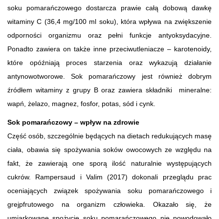
soku pomarańczowego dostarcza prawie całą dobową dawkę
witaminy C (36,4 mg/100 ml soku), która wpływa na zwiększenie
odporności organizmu oraz pełni funkcje antyoksydacyjne.
Ponadto zawiera on także inne przeciwutleniacze – karotenoidy,
które opóźniają proces starzenia oraz wykazują działanie
antynowotworowe. Sok pomarańczowy jest również dobrym
źródłem witaminy z grupy B oraz zawiera składniki mineralne:
wapń, żelazo, magnez, fosfor, potas, sód i cynk.
Sok pomarańczowy – wpływ na zdrowie
Część osób, szczególnie będących na dietach redukujących masę
ciała, obawia się spożywania soków owocowych ze względu na
fakt, że zawierają one sporą ilość naturalnie występujących
cukrów. Rampersaud i Valim (2017) dokonali przeglądu prac
oceniających związek spożywania soku pomarańczowego i
grejpfrutowego na organizm człowieka. Okazało się, że
umiarkowane spożycie soku pomarańczowego nie powodowało