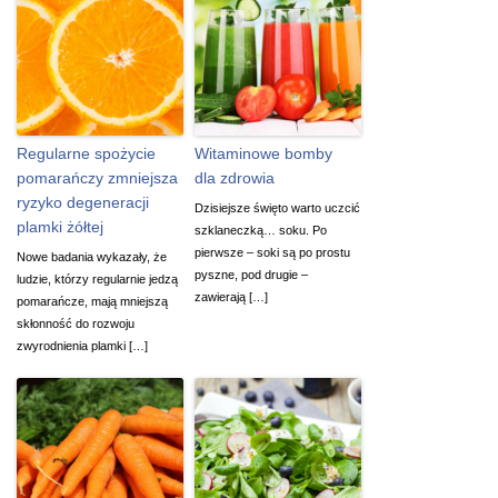
Regularne spożycie
Witaminowe bomby
pomarańczy zmniejsza
dla zdrowia
ryzyko degeneracji
Dzisiejsze święto warto uczcić
plamki żółtej
szklaneczką… soku. Po
pierwsze – soki są po prostu
Nowe badania wykazały, że
pyszne, pod drugie –
ludzie, którzy regularnie jedzą
zawierają […]
pomarańcze, mają mniejszą
skłonność do rozwoju
zwyrodnienia plamki […]