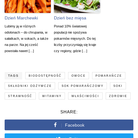
Dzień Marchewki
Dzień bez mięsa
Lubimy ją w różnych
Ponad 10% światowej
odsłonach – do chrupania, w
populacji nie spożywa
sałatkach, w sokach, a także
pokarmów mięsnych. Do tej
na parze. Na jej cześć
liczby przyczyniają się kraje
powstała nawet […]
czy regiony, gdzie […]
TAGS
BIODOSTĘPNOŚĆ
OWOCE
POMARAŃCZE
SKŁADNIKI ODŻYWCZE
SOK POMARAŃCZOWY
SOKI
STRAWNOŚĆ
WITAMINY
WŁAŚCIWOŚCI
ZDROWIE
SHARE:
Facebook