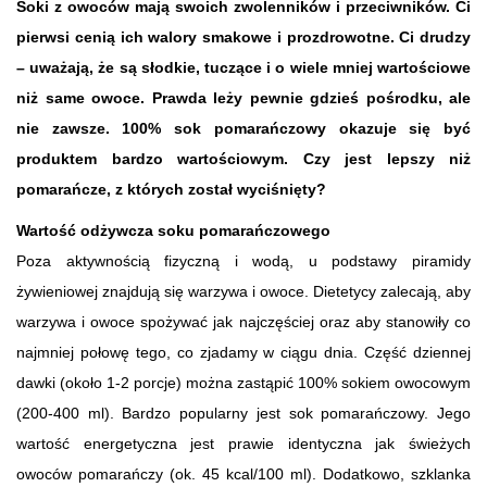
Soki z owoców mają swoich zwolenników i przeciwników. Ci
pierwsi cenią ich walory smakowe i prozdrowotne. Ci drudzy
– uważają, że są słodkie, tuczące i o wiele mniej wartościowe
niż same owoce. Prawda leży pewnie gdzieś pośrodku, ale
nie zawsze. 100% sok pomarańczowy okazuje się być
produktem bardzo wartościowym. Czy jest lepszy niż
pomarańcze, z których został wyciśnięty?
Wartość odżywcza soku pomarańczowego
Poza aktywnością fizyczną i wodą, u podstawy piramidy
żywieniowej znajdują się warzywa i owoce. Dietetycy zalecają, aby
warzywa i owoce spożywać jak najczęściej oraz aby stanowiły co
najmniej połowę tego, co zjadamy w ciągu dnia. Część dziennej
dawki (około 1-2 porcje) można zastąpić 100% sokiem owocowym
(200-400 ml). Bardzo popularny jest sok pomarańczowy. Jego
wartość energetyczna jest prawie identyczna jak świeżych
owoców pomarańczy (ok. 45 kcal/100 ml). Dodatkowo, szklanka