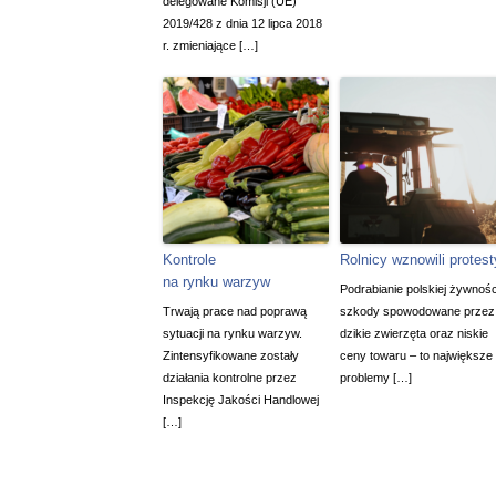
delegowane Komisji (UE)
2019/428 z dnia 12 lipca 2018
r. zmieniające […]
Kontrole
Rolnicy wznowili protest
na rynku warzyw
Podrabianie polskiej żywnośc
Trwają prace nad poprawą
szkody spowodowane przez
sytuacji na rynku warzyw.
dzikie zwierzęta oraz niskie
Zintensyfikowane zostały
ceny towaru – to największe
działania kontrolne przez
problemy […]
Inspekcję Jakości Handlowej
[…]