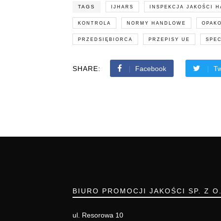
TAGS
IJHARS
INSPEKCJA JAKOŚCI 
KONTROLA
NORMY HANDLOWE
OPAK
PRZEDSIĘBIORCA
PRZEPISY UE
SPE
SHARE:
Facebook
Tw
BIURO PROMOCJI JAKOŚCI SP. Z O
ul. Resorowa 10