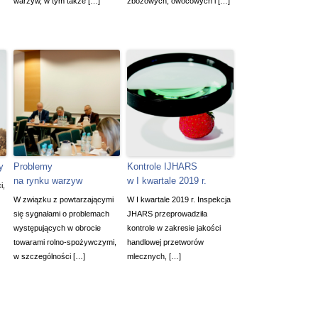
warzyw, w tym także […]
zbożowych, owocowych i […]
y
Problemy
Kontrole IJHARS
na rynku warzyw
w I kwartale 2019 r.
i,
W związku z powtarzającymi
W I kwartale 2019 r. Inspekcja
się sygnałami o problemach
JHARS przeprowadziła
występujących w obrocie
kontrole w zakresie jakości
towarami rolno-spożywczymi,
handlowej przetworów
w szczególności […]
mlecznych, […]