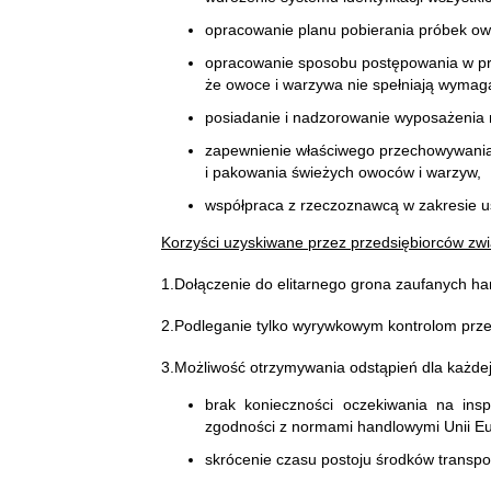
opracowanie planu pobierania próbek ow
opracowanie sposobu postępowania w pr
że owoce i warzywa nie spełniają wyma
posiadanie i nadzorowanie wyposażenia 
zapewnienie właściwego przechowywania,
i pakowania świeżych owoców i warzyw,
współpraca z rzeczoznawcą w zakresie us
Korzyści uzyskiwane przez przedsiębiorców z
1.Dołączenie do elitarnego grona zaufanych h
2.Podleganie tylko wyrywkowym kontrolom prze
3.Możliwość otrzymywania odstąpień dla każdej z
brak konieczności oczekiwania na ins
zgodności z normami handlowymi Unii Eu
skrócenie czasu postoju środków transpo