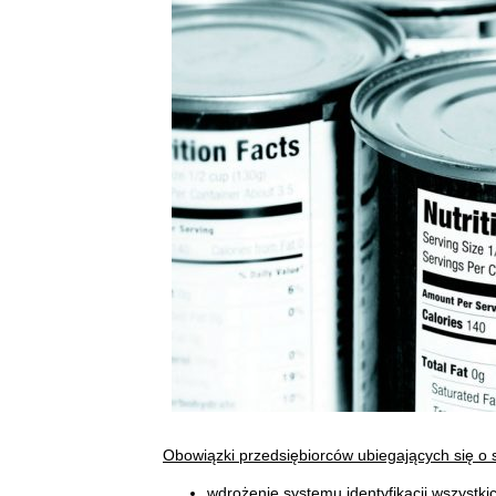
Obowiązki przedsiębiorców ubiegających się o
wdrożenie systemu identyfikacji wszystkich