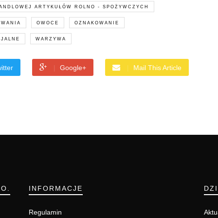
HANDLOWEJ ARTYKUŁÓW ROLNO - SPOŻYWCZYCH
OWANIA
OWOCE
OZNAKOWANIE
CJALNE
WARZYWA
itter
Google+
Mail This Article
.O.
INFORMACJE
DZ
Regulamin
Aktu