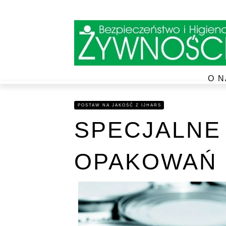
O N
POSTAW NA JAKOŚĆ Z IJHARS
SPECJALNE
OPAKOWAŃ