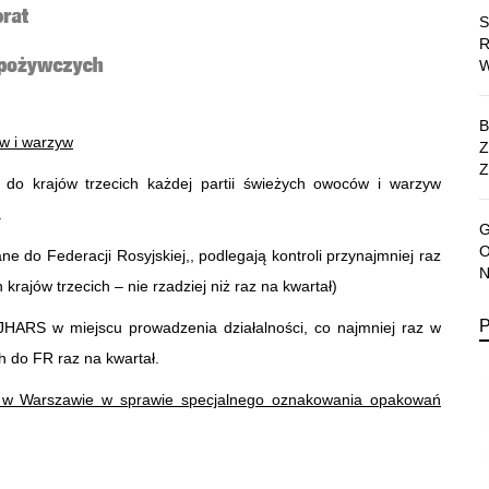
w i warzyw
Z
do krajów trzecich każdej partii świeżych owoców i warzyw
.
 do Federacji Rosyjskiej,, podlegają kontroli przynajmniej raz
krajów trzecich – nie rzadziej niż raz na kwartał)
JHARS w miejscu prowadzenia działalności, co najmniej raz w
 do FR raz na kwartał.
S w Warszawie w sprawie specjalnego oznakowania opakowań