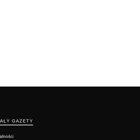
IAŁY GAZETY
alności