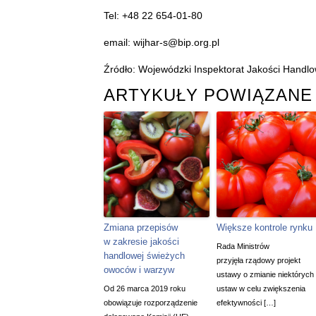
Tel: +48 22 654-01-80
email: wijhar-s@bip.org.pl
Źródło: Wojewódzki Inspektorat Jakości Handl
ARTYKUŁY POWIĄZANE
Zmiana przepisów
Większe kontrole rynku
w zakresie jakości
Rada Ministrów
handlowej świeżych
przyjęła rządowy projekt
owoców i warzyw
ustawy o zmianie niektórych
Od 26 marca 2019 roku
ustaw w celu zwiększenia
obowiązuje rozporządzenie
efektywności […]