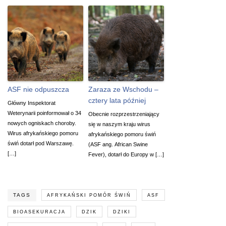
ASF nie odpuszcza
Zaraza ze Wschodu –
cztery lata później
Główny Inspektorat
Weterynarii poinformował o 34
Obecnie rozprzestrzeniający
nowych ogniskach choroby.
się w naszym kraju wirus
Wirus afrykańskiego pomoru
afrykańskiego pomoru świń
świń dotarł pod Warszawę.
(ASF ang. African Swine
[…]
Fever), dotarł do Europy w […]
TAGS
AFRYKAŃSKI POMÓR ŚWIŃ
ASF
BIOASEKURACJA
DZIK
DZIKI