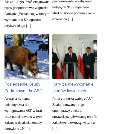
poinformował o wystąpieniu
Blisko 1,1 tys. świń znajdowało
kolejnych 31 przypadków
się w gospodarstwie w gminie
afrykańskiego pomoru świń u
Goniądz (Podlaskie), w którym
dzików na […]
wyznaczono 50. ognisko
afrykańskiego […]
Posiedzenie Grupy
Kary za niewykonanie
Zadaniowej ds. ASF
planów łowieckich
Aktualna sytuacja
Rząd zaostrza walkę z ASF.
epizootyczna dot.
Zaakceptowany projekt
występowania ASF w kraju
specustawy zakłada
oraz podejmowane w tym
sprawniejszą likwidację chorób
zakresie działania zostały
zakaźnych zwierząt, w tym w
omówione 19 […]
[…]