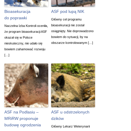
Bioasekuracja
ASF pod lupą NIK
do poprawki
Główny cel programu
bioasekuracji nie został
Naczelna Izba Kontroli oceniła,
osiągnięty. Nie doprowadzono
że program bioasekuracji ASF
bowiem do sytuacji, by na
okazał się w Polsce
obszarze kontrolowanym […]
nieskuteczny, nie udało się
bowiem zahamować rozwoju
[…]
ASF na Podlasiu –
ASF u odstrzelonych
MRiRW proponuje
dzików
budowę ogrodzenia
Główny Lekarz Weterynarii