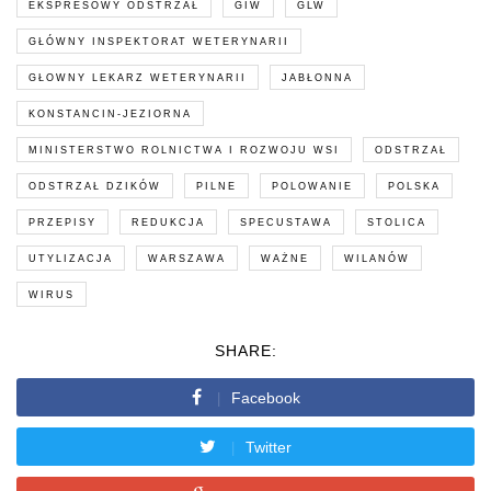
EKSPRESOWY ODSTRZAŁ
GIW
GLW
GŁÓWNY INSPEKTORAT WETERYNARII
GŁOWNY LEKARZ WETERYNARII
JABŁONNA
KONSTANCIN-JEZIORNA
MINISTERSTWO ROLNICTWA I ROZWOJU WSI
ODSTRZAŁ
ODSTRZAŁ DZIKÓW
PILNE
POLOWANIE
POLSKA
PRZEPISY
REDUKCJA
SPECUSTAWA
STOLICA
UTYLIZACJA
WARSZAWA
WAŻNE
WILANÓW
WIRUS
SHARE:
Facebook
Twitter