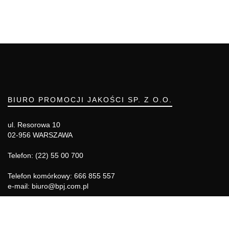
BIURO PROMOCJI JAKOŚCI SP. Z O.O.
ul. Resorowa 10
02-956 WARSZAWA
Telefon: (22) 55 00 700
Telefon komórkowy: 666 855 557
e-mail: biuro@bpj.com.pl
NIP: 951-21-36-084
REGON: 015897725