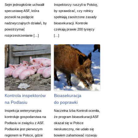
Sejm jednogłośnie uchwalił
Inspektorzy ruszyli w Polskę,
specustawę ASF, która
by sprawdzać, czy rolnicy
pozwoli na podjęcie
spełniają zaostrzone zasady
nadzwyczajnych działań, by
bioasekuracji. Kontrole
powstrzymać
czekają prawie 200 tysięcy
rozprzestrzenianie […]
[…]
Kontrola inspektorów
Bioasekuracja
na Podlasiu
do poprawki
Inspekcja weterynaryjna
Naczelna Izba Kontroli oceniła,
kontroluje gospodarstwa na
że program bioasekuracji ASF
Podlasiu w związku z ASF.
okazał się w Polsce
Podlaskie jest pierwszym
nieskuteczny, nie udało się
regionem w Polsce, gdzie
bowiem zahamować rozwoju