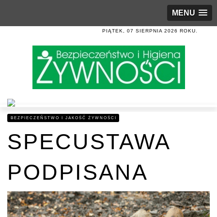
MENU
PIĄTEK, 07 SIERPNIA 2026 ROKU.
BEZPIECZEŃSTWO I JAKOŚĆ ŻYWNOŚCI
SPECUSTAWA
PODPISANA