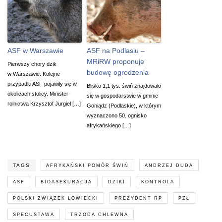
ASF w Warszawie
ASF na Podlasiu –
MRiRW proponuje
Pierwszy chory dzik
budowę ogrodzenia
w Warszawie. Kolejne
przypadki ASF pojawiły się w
Blisko 1,1 tys. świń znajdowało
okolicach stolicy. Minister
się w gospodarstwie w gminie
rolnictwa Krzysztof Jurgiel […]
Goniądz (Podlaskie), w którym
wyznaczono 50. ognisko
afrykańskiego […]
TAGS
AFRYKAŃSKI POMÓR ŚWIŃ
ANDRZEJ DUDA
ASF
BIOASEKURACJA
DZIKI
KONTROLA
POLSKI ZWIĄZEK ŁOWIECKI
PREZYDENT RP
PZŁ
SPECUSTAWA
TRZODA CHLEWNA