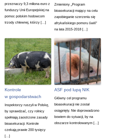
przeznaczy 9,3 miliona euro z
Zmieniony „Program
funduszy Unii Europejskiej na
bioasekuracji mający na celu
pomoc polskim hodowcom
zapobieganie szerzeniu się
trzody chlewnej, którzy […]
afrykańskiego pomoru świń”
na lata 2015-2018 […]
Kontrole
ASF pod lupą NIK
w gospodarstwach
Główny cel programu
bioasekuracji nie został
Inspektorzy ruszyli w Polskę,
osiągnięty. Nie doprowadzono
by sprawdzać, czy rolnicy
bowiem do sytuacji, by na
spełniają zaostrzone zasady
obszarze kontrolowanym […]
bioasekuracji. Kontrole
czekają prawie 200 tysięcy
[…]