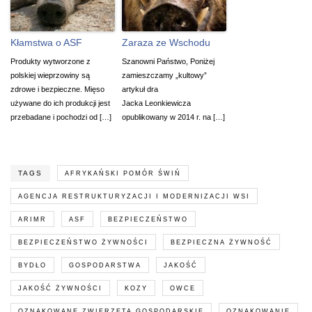
Kłamstwa o ASF
Zaraza ze Wschodu
Produkty wytworzone z
Szanowni Państwo, Poniżej
polskiej wieprzowiny są
zamieszczamy „kultowy”
zdrowe i bezpieczne. Mięso
artykuł dra
używane do ich produkcji jest
Jacka Leonkiewicza
przebadane i pochodzi od […]
opublikowany w 2014 r. na […]
TAGS
AFRYKAŃSKI POMÓR ŚWIŃ
AGENCJA RESTRUKTURYZACJI I MODERNIZACJI WSI
ARIMR
ASF
BEZPIECZEŃSTWO
BEZPIECZEŃSTWO ŻYWNOŚCI
BEZPIECZNA ŻYWNOŚĆ
BYDŁO
GOSPODARSTWA
JAKOŚĆ
JAKOŚĆ ŻYWNOŚCI
KOZY
OWCE
OZNAKOWANE ZWIERZĘTA GOSPODARSKIE
OZNAKOWANIE