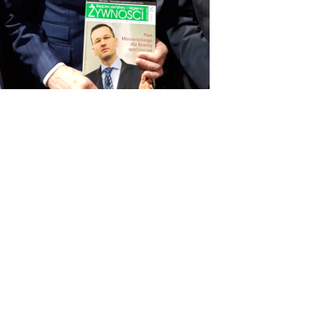
OSTATNIE WPISY
#KUPUJŚWIADOMIE
NA GRILLA – PRODUKT POLSKI
DIETA W LECZENIU WIRUSOWEGO
ZAPALENIA WĄTROBY