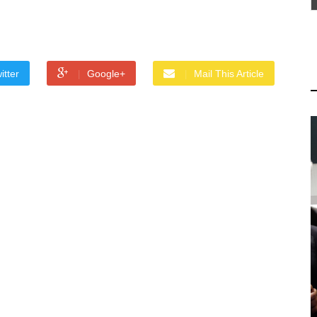
itter
Google+
Mail This Article