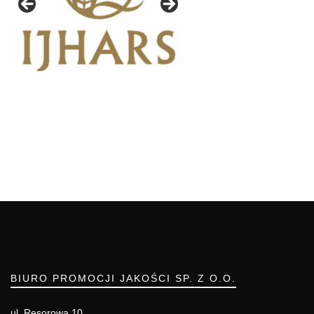
BIURO PROMOCJI JAKOŚCI SP. Z O.O.
ul. Resorowa 10