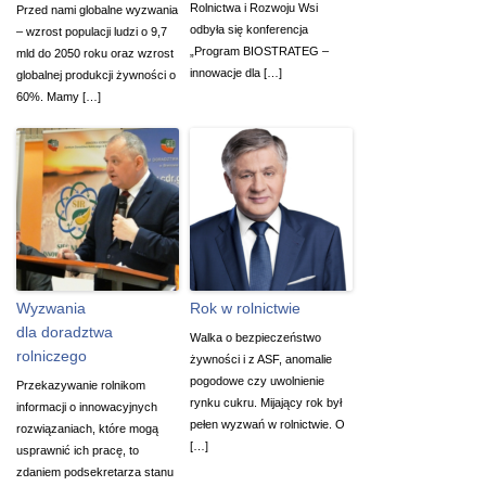
Rolnictwa i Rozwoju Wsi
Przed nami globalne wyzwania
odbyła się konferencja
– wzrost populacji ludzi o 9,7
„Program BIOSTRATEG –
mld do 2050 roku oraz wzrost
innowacje dla […]
globalnej produkcji żywności o
60%. Mamy […]
Wyzwania
Rok w rolnictwie
dla doradztwa
Walka o bezpieczeństwo
rolniczego
żywności i z ASF, anomalie
pogodowe czy uwolnienie
Przekazywanie rolnikom
rynku cukru. Mijający rok był
informacji o innowacyjnych
pełen wyzwań w rolnictwie. O
rozwiązaniach, które mogą
[…]
usprawnić ich pracę, to
zdaniem podsekretarza stanu