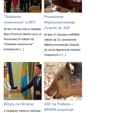
“Śniadanie
Posiedzenie
noworoczne” w BPJ
Międzyresortowego
Zespołu ds. ASF
W dniu 24 stycznia w siedzibie
Biura Promocji Jakości przy ul.
W dniu 17 sierpnia w MRiRW
Resorowej 10 odbyło się
odbyło się 10. posiedzenie
"śniadanie noworoczne"
Międzyresortowego Zespołu
prowadzone […]
do spraw łagodzenia skutków
związanych z […]
Wizyta na Ukrainie
ASF na Podlasiu –
MRiRW proponuje
Z inicjatywy ministra rolnictwa i