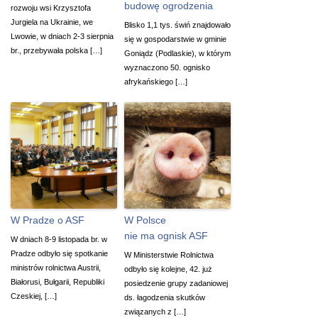
budowę ogrodzenia
rozwoju wsi Krzysztofa
Jurgiela na Ukrainie, we
Blisko 1,1 tys. świń znajdowało
Lwowie, w dniach 2-3 sierpnia
się w gospodarstwie w gminie
br., przebywała polska […]
Goniądz (Podlaskie), w którym
wyznaczono 50. ognisko
afrykańskiego […]
W Pradze o ASF
W Polsce
nie ma ognisk ASF
W dniach 8-9 listopada br. w
Pradze odbyło się spotkanie
W Ministerstwie Rolnictwa
ministrów rolnictwa Austrii,
odbyło się kolejne, 42. już
Białorusi, Bułgarii, Republiki
posiedzenie grupy zadaniowej
Czeskiej, […]
ds. łagodzenia skutków
związanych z […]