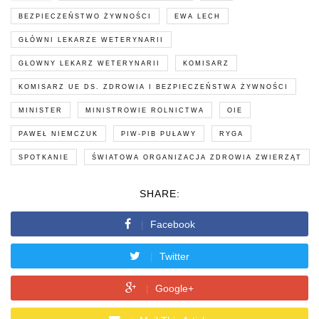
BEZPIECZEŃSTWO ŻYWNOŚCI
EWA LECH
GŁÓWNI LEKARZE WETERYNARII
GŁOWNY LEKARZ WETERYNARII
KOMISARZ
KOMISARZ UE DS. ZDROWIA I BEZPIECZEŃSTWA ŻYWNOŚCI
MINISTER
MINISTROWIE ROLNICTWA
OIE
PAWEŁ NIEMCZUK
PIW-PIB PUŁAWY
RYGA
SPOTKANIE
ŚWIATOWA ORGANIZACJA ZDROWIA ZWIERZĄT
SHARE:
Facebook
Twitter
Google+