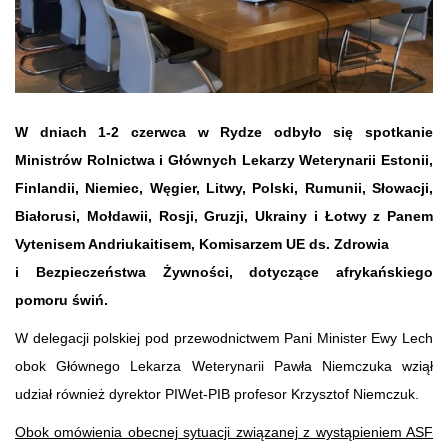
W dniach 1-2 czerwca w Rydze odbyło się spotkanie
Ministrów Rolnictwa i Głównych Lekarzy Weterynarii Estonii,
Finlandii, Niemiec, Węgier, Litwy, Polski, Rumunii, Słowacji,
Białorusi, Mołdawii, Rosji, Gruzji, Ukrainy i Łotwy z Panem
Vytenisem Andriukaitisem, Komisarzem UE ds. Zdrowia
i Bezpieczeństwa Żywności, dotyczące afrykańskiego
pomoru świń.
W delegacji polskiej pod przewodnictwem Pani Minister Ewy Lech
obok Głównego Lekarza Weterynarii Pawła Niemczuka wziął
udział również dyrektor PIWet-PIB profesor Krzysztof Niemczuk.
Obok omówienia obecnej sytuacji związanej z wystąpieniem ASF