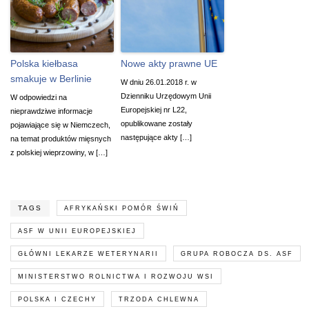
Polska kiełbasa
Nowe akty prawne UE
smakuje w Berlinie
W dniu 26.01.2018 r. w
Dzienniku Urzędowym Unii
W odpowiedzi na
Europejskiej nr L22,
nieprawdziwe informacje
opublikowane zostały
pojawiające się w Niemczech,
następujące akty […]
na temat produktów mięsnych
z polskiej wieprzowiny, w […]
TAGS
AFRYKAŃSKI POMÓR ŚWIŃ
ASF W UNII EUROPEJSKIEJ
GŁÓWNI LEKARZE WETERYNARII
GRUPA ROBOCZA DS. ASF
MINISTERSTWO ROLNICTWA I ROZWOJU WSI
POLSKA I CZECHY
TRZODA CHLEWNA