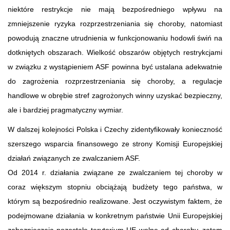
niektóre restrykcje nie mają bezpośredniego wpływu na
zmniejszenie ryzyka rozprzestrzeniania się choroby, natomiast
powodują znaczne utrudnienia w funkcjonowaniu hodowli świń na
dotkniętych obszarach. Wielkość obszarów objętych restrykcjami
w związku z wystąpieniem ASF powinna być ustalana adekwatnie
do zagrożenia rozprzestrzeniania się choroby, a regulacje
handlowe w obrębie stref zagrożonych winny uzyskać bezpieczny,
ale i bardziej pragmatyczny wymiar.
W dalszej kolejności Polska i Czechy zidentyfikowały konieczność
szerszego wsparcia finansowego ze strony Komisji Europejskiej
działań związanych ze zwalczaniem ASF.
Od 2014 r. działania związane ze zwalczaniem tej choroby w
coraz większym stopniu obciążają budżety tego państwa, w
którym są bezpośrednio realizowane. Jest oczywistym faktem, że
podejmowane działania w konkretnym państwie Unii Europejskiej
zabezpieczają pozostałe terytorium UE wolne od choroby, zatem