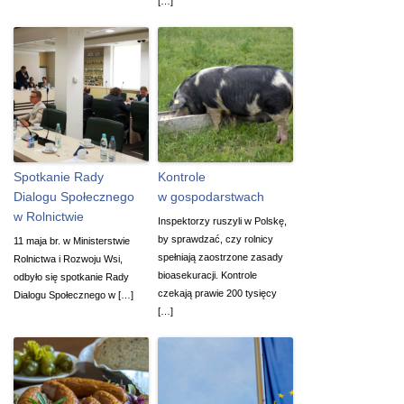
[…]
Spotkanie Rady
Kontrole
Dialogu Społecznego
w gospodarstwach
w Rolnictwie
Inspektorzy ruszyli w Polskę,
by sprawdzać, czy rolnicy
11 maja br. w Ministerstwie
spełniają zaostrzone zasady
Rolnictwa i Rozwoju Wsi,
bioasekuracji. Kontrole
odbyło się spotkanie Rady
czekają prawie 200 tysięcy
Dialogu Społecznego w […]
[…]