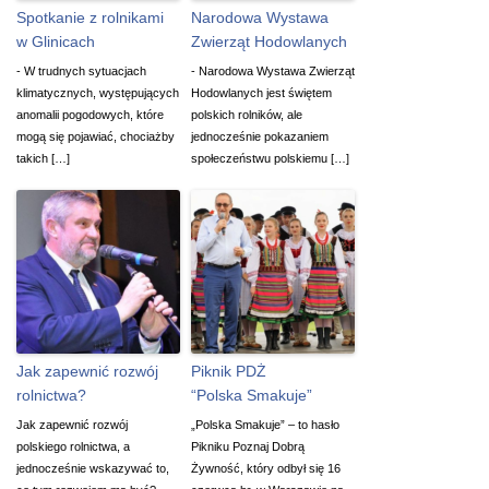
Spotkanie z rolnikami
Narodowa Wystawa
w Glinicach
Zwierząt Hodowlanych
- W trudnych sytuacjach
- Narodowa Wystawa Zwierząt
klimatycznych, występujących
Hodowlanych jest świętem
anomalii pogodowych, które
polskich rolników, ale
mogą się pojawiać, chociażby
jednocześnie pokazaniem
takich […]
społeczeństwu polskiemu […]
Jak zapewnić rozwój
Piknik PDŻ
rolnictwa?
“Polska Smakuje”
Jak zapewnić rozwój
„Polska Smakuje” – to hasło
polskiego rolnictwa, a
Pikniku Poznaj Dobrą
jednocześnie wskazywać to,
Żywność, który odbył się 16