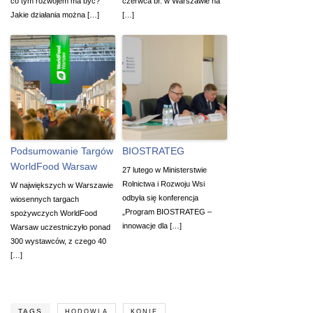
co tym rozwojem ma być?
czerwca br. w Warszawie na
Jakie działania można […]
[…]
Podsumowanie Targów
BIOSTRATEG
WorldFood Warsaw
27 lutego w Ministerstwie
Rolnictwa i Rozwoju Wsi
W największych w Warszawie
odbyła się konferencja
wiosennych targach
„Program BIOSTRATEG –
spożywczych WorldFood
innowacje dla […]
Warsaw uczestniczyło ponad
300 wystawców, z czego 40
[…]
TAGS
HODOWLA
KONIE