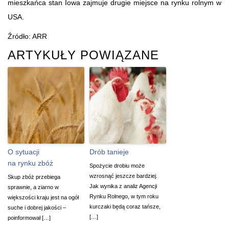
mieszkańca stan Iowa zajmuje drugie miejsce na rynku rolnym w
USA.
Źródło: ARR
ARTYKUŁY POWIĄZANE
O sytuacji
Drób tanieje
na rynku zbóż
Spożycie drobiu może
wzrosnąć jeszcze bardziej.
Skup zbóż przebiega
Jak wynika z analiz Agencji
sprawnie, a ziarno w
Rynku Rolnego, w tym roku
większości kraju jest na ogół
kurczaki będą coraz tańsze,
suche i dobrej jakości –
[…]
poinformował […]