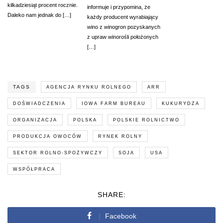
kilkadziesiąt procent rocznie.
informuje i przypomina, że
Daleko nam jednak do […]
każdy producent wyrabiający
wino z winogron pozyskanych
z upraw winorośli położonych
[…]
TAGS
AGENCJA RYNKU ROLNEGO
ARR
DOŚWIADCZENIA
IOWA FARM BUREAU
KUKURYDZA
ORGANIZACJA
POLSKA
POLSKIE ROLNICTWO
PRODUKCJA OWOCÓW
RYNEK ROLNY
SEKTOR ROLNO-SPOŻYWCZY
SOJA
USA
WSPÓŁPRACA
SHARE:
Facebook