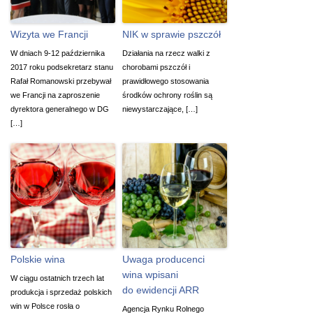
Wizyta we Francji
NIK w sprawie pszczół
W dniach 9-12 października
Działania na rzecz walki z
2017 roku podsekretarz stanu
chorobami pszczół i
Rafał Romanowski przebywał
prawidłowego stosowania
we Francji na zaproszenie
środków ochrony roślin są
dyrektora generalnego w DG
niewystarczające, […]
[…]
Polskie wina
Uwaga producenci
wina wpisani
W ciągu ostatnich trzech lat
do ewidencji ARR
produkcja i sprzedaż polskich
win w Polsce rosła o
Agencja Rynku Rolnego