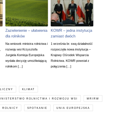
Zazielenienie – ułatwienia
KOWR – jedna instytucja
dla rolników
zamiast dwóch
Na wniosek ministra rolnictwa i
1 września br. swą działalność
,
rozwoju wsi Krzysztofa
rozpoczęła nowa instytucja −
,
Jurgiela Komisja Europejska
Krajowy Ośrodek Wsparcia
wydała decyzję umożliwiającą
Rolnictwa. KOWR powstał z
rolnikom […]
połączenia […]
LICZNY
KLIMAT
INISTERSTWO ROLNICTWA I ROZWOJU WSI
MRIRW
ROLNICY
SPOTKANIE
UNIA EUROPEJSKA