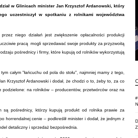
edział w Glinicach minister Jan Krzysztof Ardanowski, który
ego uczestniczył w spotkaniu z rolnikami województwa
rzez niego działań jest zwiększenie opłacalności produkcji
się uczciwie pracą mogli sprzedawać swoje produkty za przyzwoitą
rodzaju pośrednicy i firmy, które kupują od rolników wykorzystują
w tym całym "łańcuchu od pola do stołu", najmniej mamy z tego,
n Krzysztof Ardanowski i dodał, że chodzi o to, żeby to, za co
e podzielone: na rolników – producentów, przetwórców oraz na
 są pośrednicy, którzy kupują produkt od rolnika prawie za
 horrendalnej cenie – podkreślił minister i dodał, że jednym z
del detaliczny i sprzedaż bezpośrednia.