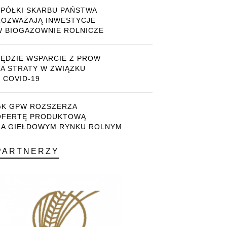
SPÓŁKI SKARBU PAŃSTWA
ROZWAŻAJĄ INWESTYCJE
W BIOGAZOWNIE ROLNICZE
BĘDZIE WSPARCIE Z PROW
ZA STRATY W ZWIĄZKU
 COVID-19
GK GPW ROZSZERZA
OFERTĘ PRODUKTOWĄ
NA GIEŁDOWYM RYNKU ROLNYM
PARTNERZY