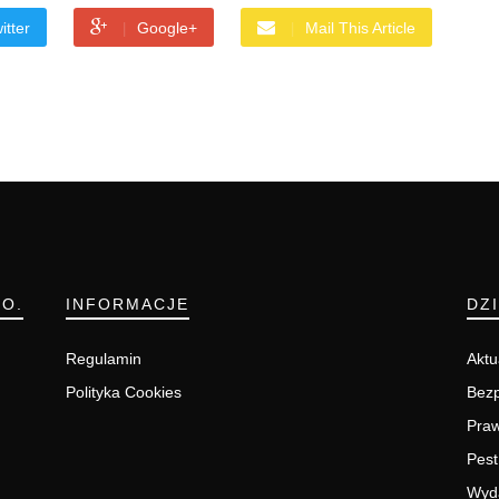
itter
Google+
Mail This Article
.O.
INFORMACJE
DZ
Regulamin
Aktu
Polityka Cookies
Bezp
Pra
Pest
Wyd