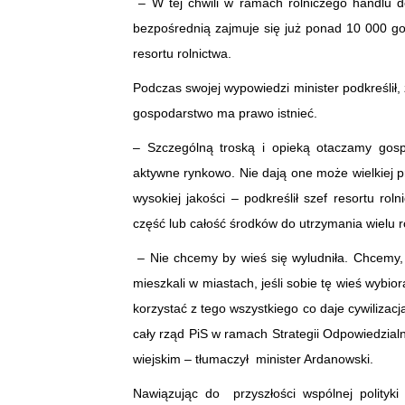
– W tej chwili w ramach rolniczego handlu 
bezpośrednią zajmuje się już ponad 10 000 go
resortu rolnictwa.
Podczas swojej wypowiedzi minister podkreślił,
gospodarstwo ma prawo istnieć.
– Szczególną troską i opieką otaczamy gos
aktywne rynkowo. Nie dają one może wielkiej p
wysokiej jakości – podkreślił szef resortu ro
część lub całość środków do utrzymania wielu r
– Nie chcemy by wieś się wyludniła. Chcemy, ż
mieszkali w miastach, jeśli sobie tę wieś wybio
korzystać z tego wszystkiego co daje cywilizacj
cały rząd PiS w ramach Strategii Odpowiedzi
wiejskim – tłumaczył minister Ardanowski.
Nawiązując do przyszłości wspólnej polityki