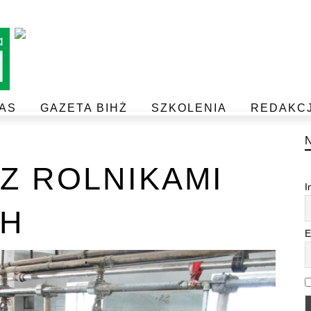
AS
GAZETA BIHŻ
SZKOLENIA
REDAKC
BEZPIECZEŃSTWO I JAKOŚĆ ŻYWNOŚCI
POSTAW NA JAKOŚĆ Z IJHARS
Z ROLNIKAMI
I
CH
E