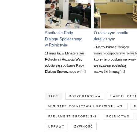
Spotkanie Rady
O rolniczym handlu
Dialogu Społecznego
detalicznym
w Rolnictwie
- Mamy kilkaset tysięcy
11 maja br. w Ministerstwie
małych gospodarstw rolnych
Rolnictwa i Rozwoju Wsi,
które nie produkują na rynek
odbyło się spotkanie Rady
ale czasem posiadają
Dialogu Społecznego w […]
nadwyżki i mogą […]
TAGS
GOSPODARSTWA
HANDEL DETA
MINISTER ROLNICTWA I ROZWOJU WSI
M
PARLAMENT EUROPEJSKI
ROLNICTWO
UPRAWY
ŻYWNOŚĆ