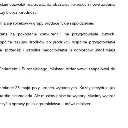
ędzie pozwalał realizować na obszarach wiejskich nowe zadania
 czy bioróżnorodności.
ia się rolników w grupy producenckie i spółdzielnie.
ans na pokonanie konkurencji, na przygotowanie dużych,
wspólne zakupy środków do produkcji, wspólne przygotowanie
a sprzedaż i wspólne negocjowanie u odbiorców umożliwiają
.
Parlamentu Europejskiego minister Ardanowski zaapelował do
raknąć 26 maja przy urnach wyborczych. Każdy decyduje jak
 kartkę nie zagląda. Ale musimy pójść na wybory. Musimy wybrać
lczyć o sprawy polskiego rolnictwa – mówił minister.​