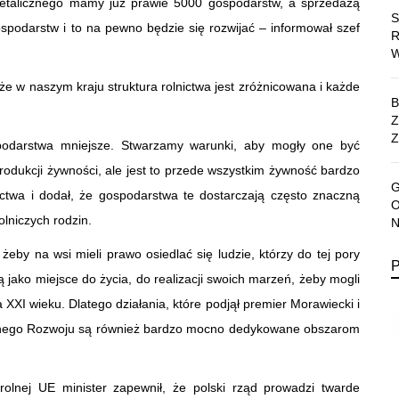
detalicznego mamy już prawie 5000 gospodarstw, a sprzedażą
spodarstw i to na pewno będzie się rozwijać – informował szef
 że w naszym kraju struktura rolnictwa jest zróżnicowana i każde
Z
podarstwa mniejsze. Stwarzamy warunki, aby mogły one być
rodukcji żywności, ale jest to przede wszystkim żywność bardzo
lnictwa i dodał, że gospodarstwa te dostarczają często znaczną
olniczych rodzin.
eby na wsi mieli prawo osiedlać się ludzie, którzy do tej pory
rą jako miejsce do życia, do realizacji swoich marzeń, żeby mogli
a XXI wieku. Dlatego działania, które podjął premier Morawiecki i
alnego Rozwoju są również bardzo mocno dedykowane obszarom
 rolnej UE minister zapewnił, że polski rząd prowadzi twarde