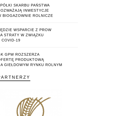
SPÓŁKI SKARBU PAŃSTWA
ROZWAŻAJĄ INWESTYCJE
W BIOGAZOWNIE ROLNICZE
BĘDZIE WSPARCIE Z PROW
ZA STRATY W ZWIĄZKU
 COVID-19
GK GPW ROZSZERZA
OFERTĘ PRODUKTOWĄ
NA GIEŁDOWYM RYNKU ROLNYM
PARTNERZY