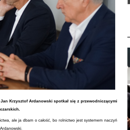
si Jan Krzysztof Ardanowski spotkał się z przewodniczącymi
czarskich.
ictwa, ale ja dbam o całość, bo rolnictwo jest systemem naczyń
f Ardanowski.