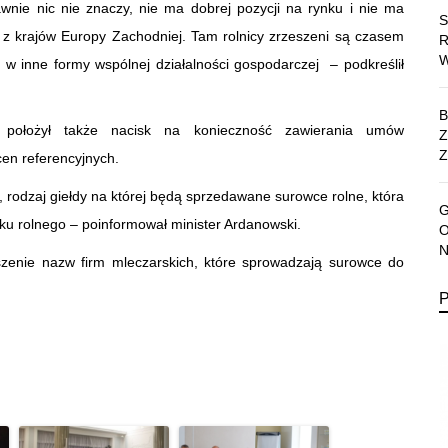
awnie nic nie znaczy, nie ma dobrej pozycji na rynku i nie ma
d z krajów Europy Zachodniej. Tam rolnicy zrzeszeni są czasem
ę w inne formy wspólnej działalności gospodarczej – podkreślił
a położył także nacisk na konieczność zawierania umów
Z
cen referencyjnych.
rodzaj giełdy na której będą sprzedawane surowce rolne, która
u rolnego – poinformował minister Ardanowski.
oszenie nazw firm mleczarskich, które sprowadzają surowce do