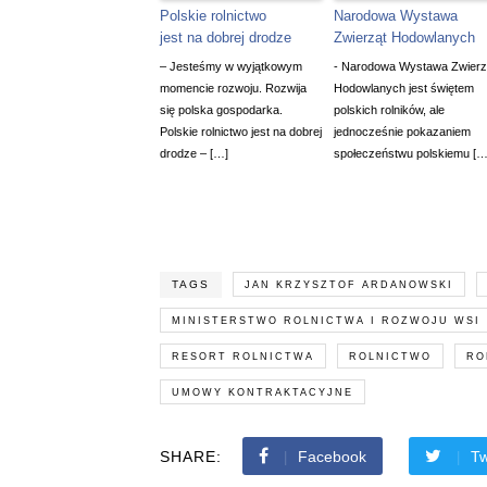
Polskie rolnictwo
Narodowa Wystawa
jest na dobrej drodze
Zwierząt Hodowlanych
– Jesteśmy w wyjątkowym
- Narodowa Wystawa Zwierz
momencie rozwoju. Rozwija
Hodowlanych jest świętem
się polska gospodarka.
polskich rolników, ale
Polskie rolnictwo jest na dobrej
jednocześnie pokazaniem
drodze – […]
społeczeństwu polskiemu […
TAGS
JAN KRZYSZTOF ARDANOWSKI
MINISTERSTWO ROLNICTWA I ROZWOJU WSI
RESORT ROLNICTWA
ROLNICTWO
RO
UMOWY KONTRAKTACYJNE
SHARE:
Facebook
Tw