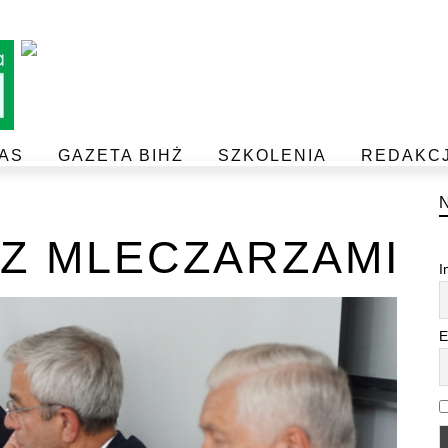
AS
GAZETA BIHŻ
SZKOLENIA
REDAKC
BEZPIECZEŃSTWO I JAKOŚĆ ŻYWNOŚCI
POSTAW NA JAKOŚĆ Z IJHARS
 Z MLECZARZAMI
I
E