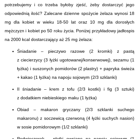
potrzebujemy i co trzeba byłoby zjeść, żeby dostarczyć jego
odpowiednią ilość? Zalecane dzienne spożycie żelaza wynosi 18
mg dla kobiet w wieku 18-50 lat oraz 10 mg dla dorosłych
mężczyzn i kobiet po 50 roku życia. Poniżej przykładowy jadłospis
na 2000 kcal dostarczający aż 25 mg żelaza:
Śniadanie – pieczywo razowe (2 kromki) z pastą
z ciecierzycy (3 łyżki ugotowanej/konserwowej), sezamu (1
łyżka) i suszonych pomidorów (2 plastry) + papryka świeża
+ kakao (1 łyżka) na napoju sojowym (2/3 szklanki)
II śniadanie – krem z tofu (2/3 kostki) i fig (3 sztuki)
z dodatkiem niebieskiego maku (1 łyżka)
Obiad – makaron gryczany (2/3 szklanki suchego
makaronu) z soczewicą czerwoną (4 łyżki suchych nasion)
w sosie pomidorowym (1/2 szklanki)
Podwieczorek – płatki owsiane na napoju sojowym (1