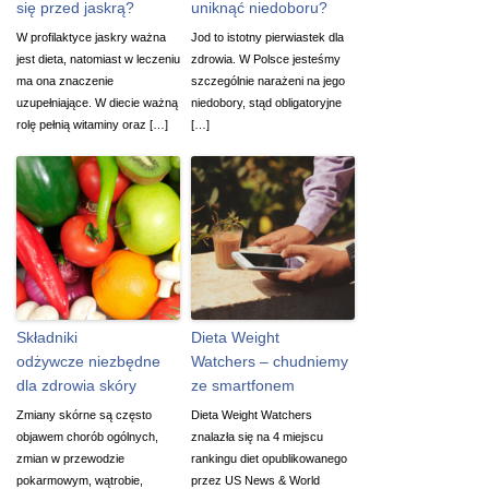
się przed jaskrą?
uniknąć niedoboru?
W profilaktyce jaskry ważna
Jod to istotny pierwiastek dla
jest dieta, natomiast w leczeniu
zdrowia. W Polsce jesteśmy
ma ona znaczenie
szczególnie narażeni na jego
uzupełniające. W diecie ważną
niedobory, stąd obligatoryjne
rolę pełnią witaminy oraz […]
[…]
Składniki
Dieta Weight
odżywcze niezbędne
Watchers – chudniemy
dla zdrowia skóry
ze smartfonem
Zmiany skórne są często
Dieta Weight Watchers
objawem chorób ogólnych,
znalazła się na 4 miejscu
zmian w przewodzie
rankingu diet opublikowanego
pokarmowym, wątrobie,
przez US News & World