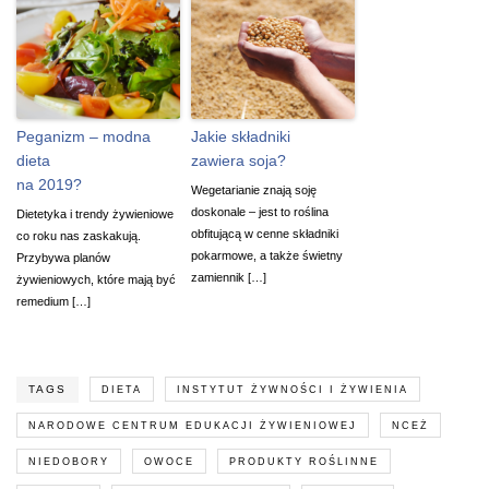
Peganizm – modna
Jakie składniki
dieta
zawiera soja?
na 2019?
Wegetarianie znają soję
doskonale – jest to roślina
Dietetyka i trendy żywieniowe
obfitującą w cenne składniki
co roku nas zaskakują.
pokarmowe, a także świetny
Przybywa planów
zamiennik […]
żywieniowych, które mają być
remedium […]
TAGS
DIETA
INSTYTUT ŻYWNOŚCI I ŻYWIENIA
NARODOWE CENTRUM EDUKACJI ŻYWIENIOWEJ
NCEŻ
NIEDOBORY
OWOCE
PRODUKTY ROŚLINNE