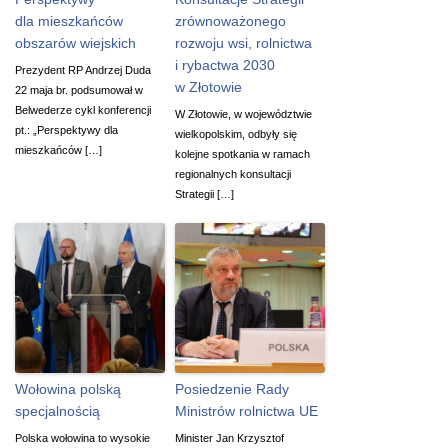
dla mieszkańców
zrównoważonego
obszarów wiejskich
rozwoju wsi, rolnictwa
i rybactwa 2030
Prezydent RP Andrzej Duda
w Złotowie
22 maja br. podsumował w
Belwederze cykl konferencji
W Złotowie, w województwie
pt.: „Perspektywy dla
wielkopolskim, odbyły się
mieszkańców […]
kolejne spotkania w ramach
regionalnych konsultacji
Strategii […]
Wołowina polską
Posiedzenie Rady
specjalnością
Ministrów rolnictwa UE
Polska wołowina to wysokie
Minister Jan Krzysztof