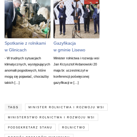
Spotkanie z rolnikami
Gazyfikacja
w Glinicach
w gminie Lisewo
- W trudnych sytuacjach
Minister rolnictwa i rozwoju wsi
klimatycznych, występujących
Jan Krzysztof Ardanowski 20
anomalii pogodowych, które
maja br. uczestniczył w
mogą się pojawiać, chociażby
konferencji poświęconej
takich […]
gazyfikacji w […]
TAGS
MINISTER ROLNICTWA I ROZWOJU WSI
MINISTERSTWO ROLNICTWA I ROZWOJU WSI
PODSEKRETARZ STANU
ROLNICTWO