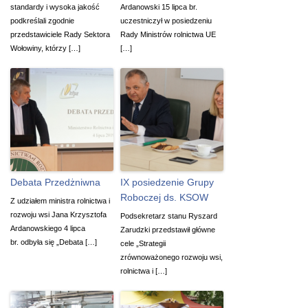
standardy i wysoka jakość
Ardanowski 15 lipca br.
podkreślali zgodnie
uczestniczył w posiedzeniu
przedstawiciele Rady Sektora
Rady Ministrów rolnictwa UE
Wołowiny, którzy […]
[…]
Debata Przedżniwna
IX posiedzenie Grupy
Roboczej ds. KSOW
Z udziałem ministra rolnictwa i
rozwoju wsi Jana Krzysztofa
Podsekretarz stanu Ryszard
Ardanowskiego 4 lipca
Zarudzki przedstawił główne
br. odbyła się „Debata […]
cele „Strategii
zrównoważonego rozwoju wsi,
rolnictwa i […]