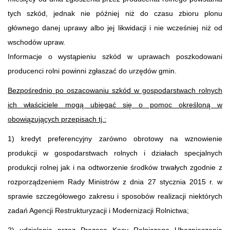
tych szkód, jednak nie później niż do czasu zbioru plonu
głównego danej uprawy albo jej likwidacji i nie wcześniej niż od
wschodów upraw.
Informacje o wystąpieniu szkód w uprawach poszkodowani
producenci rolni powinni zgłaszać do urzędów gmin.
Bezpośrednio po oszacowaniu szkód w gospodarstwach rolnych
ich właściciele mogą ubiegać się o pomoc określoną w
obowiązujących przepisach tj.:
1) kredyt preferencyjny zarówno obrotowy na wznowienie
produkcji w gospodarstwach rolnych i działach specjalnych
produkcji rolnej jak i na odtworzenie środków trwałych zgodnie z
rozporządzeniem Rady Ministrów z dnia 27 stycznia 2015 r. w
sprawie szczegółowego zakresu i sposobów realizacji niektórych
zadań Agencji Restrukturyzacji i Modernizacji Rolnictwa;
2) udzielenie przez Prezesa Kasy Rolniczego Ubezpieczenia