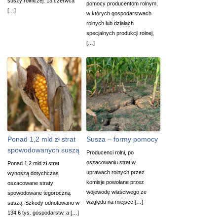
suszy rolniczej. 13 czerwca
pomocy producentom rolnym,
[…]
w których gospodarstwach
rolnych lub działach
specjalnych produkcji rolnej,
[…]
Ponad 1,2 mld zł strat
Susza – formy pomocy
spowodowanych suszą
Producenci rolni, po
oszacowaniu strat w
Ponad 1,2 mld zł strat
uprawach rolnych przez
wynoszą dotychczas
komisje powołane przez
oszacowane straty
wojewodę właściwego ze
spowodowane tegoroczną
względu na miejsce […]
suszą. Szkody odnotowano w
134,6 tys. gospodarstw, a […]