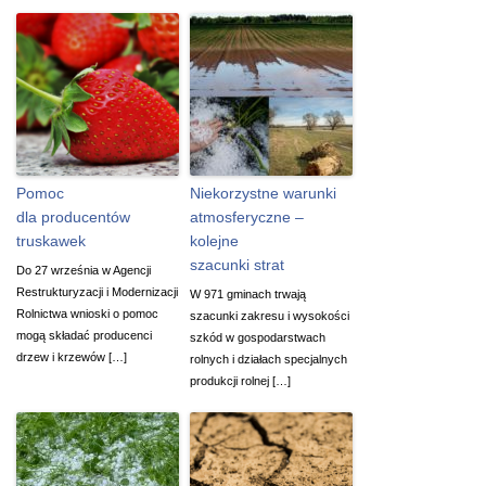
Pomoc
Niekorzystne warunki
dla producentów
atmosferyczne –
truskawek
kolejne
szacunki strat
Do 27 września w Agencji
Restrukturyzacji i Modernizacji
W 971 gminach trwają
Rolnictwa wnioski o pomoc
szacunki zakresu i wysokości
mogą składać producenci
szkód w gospodarstwach
drzew i krzewów […]
rolnych i działach specjalnych
produkcji rolnej […]