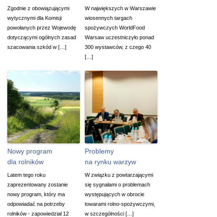
Zgodnie z obowiązującymi
W największych w Warszawie
wytycznymi dla Komisji
wiosennych targach
powołanych przez Wojewodę
spożywczych WorldFood
dotyczącymi ogólnych zasad
Warsaw uczestniczyło ponad
szacowania szkód w […]
300 wystawców, z czego 40
[…]
Nowy program
Problemy
dla rolników
na rynku warzyw
Latem tego roku
W związku z powtarzającymi
zaprezentowany zostanie
się sygnałami o problemach
nowy program, który ma
występujących w obrocie
odpowiadać na potrzeby
towarami rolno-spożywczymi,
rolników - zapowiedział 12
w szczególności […]