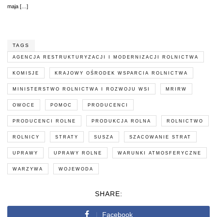
maja […]
TAGS
AGENCJA RESTRUKTURYZACJI I MODERNIZACJI ROLNICTWA
KOMISJE
KRAJOWY OŚRODEK WSPARCIA ROLNICTWA
MINISTERSTWO ROLNICTWA I ROZWOJU WSI
MRIRW
OWOCE
POMOC
PRODUCENCI
PRODUCENCI ROLNE
PRODUKCJA ROLNA
ROLNICTWO
ROLNICY
STRATY
SUSZA
SZACOWANIE STRAT
UPRAWY
UPRAWY ROLNE
WARUNKI ATMOSFERYCZNE
WARZYWA
WOJEWODA
SHARE:
Facebook