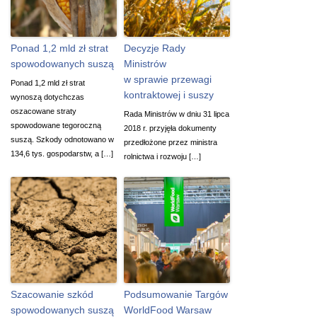
Ponad 1,2 mld zł strat
Decyzje Rady
spowodowanych suszą
Ministrów
w sprawie przewagi
Ponad 1,2 mld zł strat
kontraktowej i suszy
wynoszą dotychczas
oszacowane straty
Rada Ministrów w dniu 31 lipca
spowodowane tegoroczną
2018 r. przyjęła dokumenty
suszą. Szkody odnotowano w
przedłożone przez ministra
134,6 tys. gospodarstw, a […]
rolnictwa i rozwoju […]
Szacowanie szkód
Podsumowanie Targów
spowodowanych suszą
WorldFood Warsaw