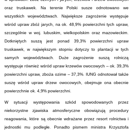
oraz truskawek. Na terenie Polski susze odnotowano we
wszystkich województwach. Największe zagrożenie występuje
wśród upraw zbóż jarych, na ok. 48,9% powierzchni tych upraw,
szczególnie w woj. lubuskim, wielkopolskim oraz mazowieckim.
Dotkniętych suszą jest ponad 39,3% powierzchni upraw
truskawek, w największym stopniu dotyczy to plantacji w tych
samych województwach. Duże zagrożenie suszą rolniczą
występuje również wśród upraw krzewów owocowych – ok. 39,3%
powierzchni upraw, zboża ozime – 37,3%. IUNG odnotował także
suszę wśród upraw drzew owocowych, obejmuje ona obecnie
powierzchnie ok. 4,9% powierzchni.
W sytuacji występowania szkód spowodowanych przez
niekorzystne zjawiska atmosferyczne obowiązują procedury
reagowania, które są obecnie wdrażane przez resort rolnictwa i
jednostki mu podległe. Ponadto pismem ministra Krzysztofa