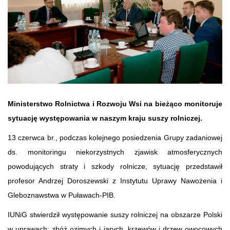
Ministerstwo Rolnictwa i Rozwoju Wsi na bieżąco monitoruje
sytuację występowania w naszym kraju suszy rolniczej.
13 czerwca br., podczas kolejnego posiedzenia Grupy zadaniowej
ds. monitoringu niekorzystnych zjawisk atmosferycznych
powodujących straty i szkody rolnicze, sytuację przedstawił
profesor Andrzej Doroszewski z Instytutu Uprawy Nawożenia i
Gleboznawstwa w Puławach-PIB.
IUNiG stwierdził występowanie suszy rolniczej na obszarze Polski
w uprawach: zbóż ozimych i jarych, krzewów i drzew owocowych