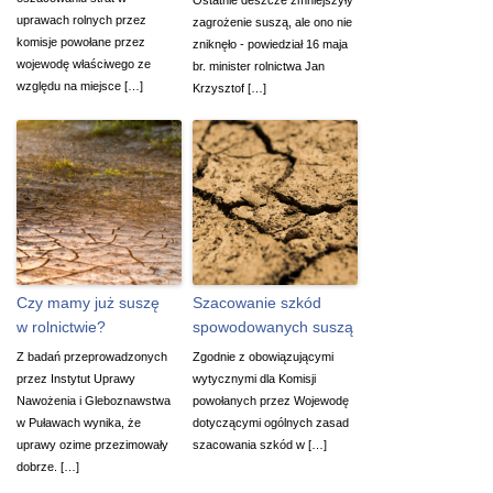
uprawach rolnych przez
zagrożenie suszą, ale ono nie
komisje powołane przez
zniknęło - powiedział 16 maja
wojewodę właściwego ze
br. minister rolnictwa Jan
względu na miejsce […]
Krzysztof […]
Czy mamy już suszę
Szacowanie szkód
w rolnictwie?
spowodowanych suszą
Z badań przeprowadzonych
Zgodnie z obowiązującymi
przez Instytut Uprawy
wytycznymi dla Komisji
Nawożenia i Gleboznawstwa
powołanych przez Wojewodę
w Puławach wynika, że
dotyczącymi ogólnych zasad
uprawy ozime przezimowały
szacowania szkód w […]
dobrze. […]