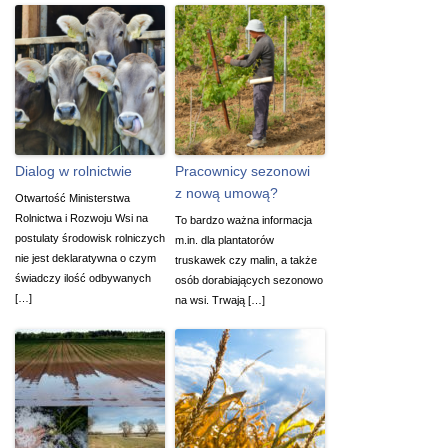
Dialog w rolnictwie
Pracownicy sezonowi
z nową umową?
Otwartość Ministerstwa
Rolnictwa i Rozwoju Wsi na
To bardzo ważna informacja
postulaty środowisk rolniczych
m.in. dla plantatorów
nie jest deklaratywna o czym
truskawek czy malin, a także
świadczy ilość odbywanych
osób dorabiających sezonowo
[…]
na wsi. Trwają […]