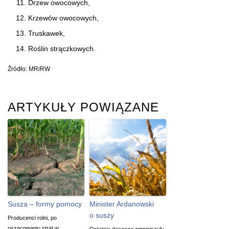
Drzew owocowych,
Krzewów owocowych,
Truskawek,
Roślin strączkowych.
Źródło: MRiRW
ARTYKUŁY POWIĄZANE
Susza – formy pomocy
Minister Ardanowski
o suszy
Producenci rolni, po
oszacowaniu strat w
Ostatnie deszcze zmniejszyły