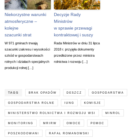
Niekorzystne warunki
Decyzje Rady
atmosferyczne –
Ministrów
kolejne
w sprawie przewagi
szacunki strat
kontraktowej i suszy
W 971 gminach trwają
Rada Ministrów w dniu 31 lipca
szacunki zakresu i wysokości
2018 r. przyjęła dokumenty
szkód w gospodarstwach
przedłożone przez ministra
rolnych i działach specjalnych
rolnictwa i rozwoju […]
produkcji rolnej […]
TAGS
BRAK OPADÓW
DESZCZ
GOSPODARSTWA
GOSPODARSTWA ROLNE
IUNG
KOMISJE
MINISTERSTWO ROLNICTWA I ROZWOJU WSI
MINROL
MONITORING
MRIRW
OWOCE
POMOC
POSZKODOWANI
RAFAŁ ROMANOWSKI