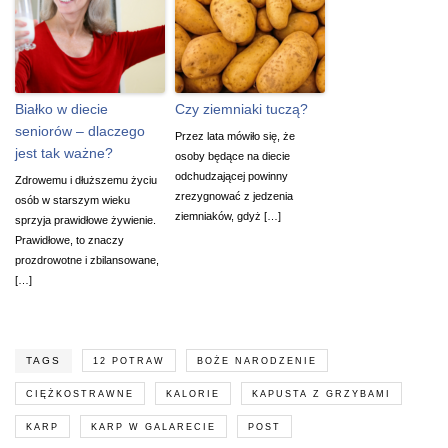
Białko w diecie
Czy ziemniaki tuczą?
seniorów – dlaczego
Przez lata mówiło się, że
jest tak ważne?
osoby będące na diecie
odchudzającej powinny
Zdrowemu i dłuższemu życiu
zrezygnować z jedzenia
osób w starszym wieku
ziemniaków, gdyż […]
sprzyja prawidłowe żywienie.
Prawidłowe, to znaczy
prozdrowotne i zbilansowane,
[…]
TAGS
12 POTRAW
BOŻE NARODZENIE
CIĘŻKOSTRAWNE
KALORIE
KAPUSTA Z GRZYBAMI
KARP
KARP W GALARECIE
POST