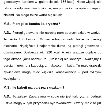
gotowanym karpiem w galarecie (ok. 136 kcal). Nieco więcej, ale
także na odpowiednim poziomie, ma porcja karpia upieczonego z
ziołami. Na niego także warto się skusić.
M.S.: Pierogi to bomba kaloryczna?
A.D.:
Pierogi gotowane nie narobią nam sporych szkód w wadze.
To około 160 kalorii. Można sobie pozwolić także na pierogi
pieczone. Najcięższe i najbardziej tłuste, są pierogi gotowane i
obsmażane. Dostarczą ok. 220 kcal. A jeśli jeszcze dojdzie do
tego okrasa, jakiś boczek, to…już lepiej nie kończyć. Uważajmy z
porcjami grochu z kapustą, z makowcem i kutią. Tu małe grzeszki
żywieniowe mogą mieć większe konsekwencje – pod różnymi
względami.
M.S.:
Ile kalorii ma barszcz z uszkami?
A.D.:
To zależy. Zupa sama w sobie nie jest kaloryczna. Jednak
uszka mogą w tym przypadku być zwodnicze. Cztery małe to już