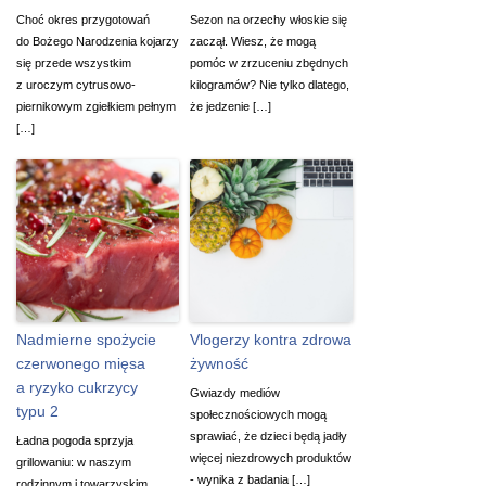
Choć okres przygotowań
Sezon na orzechy włoskie się
do Bożego Narodzenia kojarzy
zaczął. Wiesz, że mogą
się przede wszystkim
pomóc w zrzuceniu zbędnych
z uroczym cytrusowo-
kilogramów? Nie tylko dlatego,
piernikowym zgiełkiem pełnym
że jedzenie […]
[…]
Nadmierne spożycie
Vlogerzy kontra zdrowa
czerwonego mięsa
żywność
a ryzyko cukrzycy
Gwiazdy mediów
typu 2
społecznościowych mogą
sprawiać, że dzieci będą jadły
Ładna pogoda sprzyja
więcej niezdrowych produktów
grillowaniu: w naszym
- wynika z badania […]
rodzinnym i towarzyskim