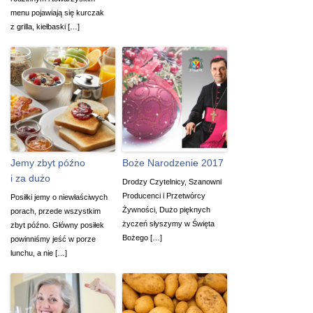
menu pojawiają się kurczak
z grilla, kiełbaski […]
Jemy zbyt późno
Boże Narodzenie 2017
i za dużo
Drodzy Czytelnicy, Szanowni
Producenci i Przetwórcy
Posiłki jemy o niewłaściwych
Żywności, Dużo pięknych
porach, przede wszystkim
życzeń słyszymy w Święta
zbyt późno. Główny posiłek
Bożego […]
powinniśmy jeść w porze
lunchu, a nie […]