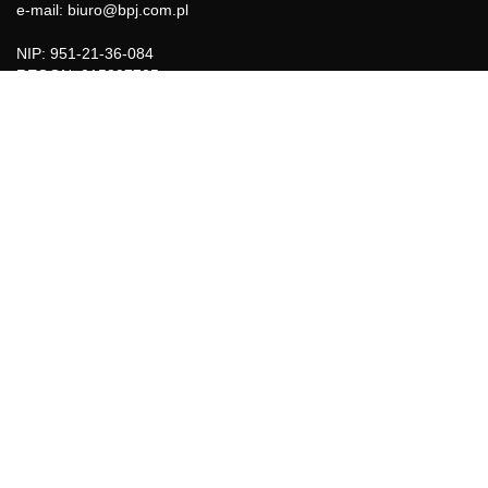
e-mail: biuro@bpj.com.pl
NIP: 951-21-36-084
REGON: 015897725
INFORMACJE
Regulamin
Polityka Cookies
DZIAŁY GAZETY
Aktualności
Bezpieczeństwo i jakość żywności
Prawo
Pest Control