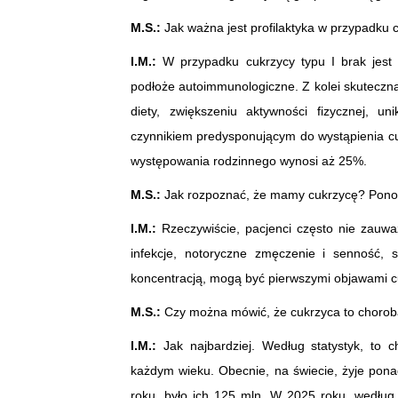
M.S.:
Jak ważna jest profilaktyka w przypadku 
I.M.:
W przypadku cukrzycy typu I brak jest
podłoże autoimmunologiczne. Z kolei skuteczna 
diety, zwiększeniu aktywności fizycznej, un
czynnikiem predysponującym do wystąpienia cu
występowania rodzinnego wynosi aż 25%.
M.S.:
Jak rozpoznać, że mamy cukrzycę? Ponoć d
I.M.:
Rzeczywiście, pacjenci często nie zauw
infekcje, notoryczne zmęczenie i senność, 
koncentracją, mogą być pierwszymi objawami cu
M.S.:
Czy można mówić, że cukrzyca to choroba
I.M.:
Jak najbardziej. Według statystyk, to 
każdym wieku. Obecnie, na świecie, żyje pon
roku, było ich 125 mln. W 2025 roku, według