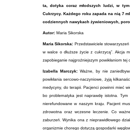
ta, dotyka coraz młodszych ludzi, w tym
Cukrzycy. Każdego roku zapada na nią 7 mln
codziennych nawykach żywieniowych, porozm
Autor:
Maria Sikorska
Maria Sikorska:
Przedstawiciele stowarzyszeń 
w walce o dłuższe życie z cukrzycą”. Akcja m
zapobieganie najgroźniejszym powikłaniom tej c
Izabella Marczyk:
Ważne, by nie zaniedbywa
powikłania sercowo-naczyniowe, żyją kilkanaśc
medycyny, do terapii. Pacjenci powinni mieć wi
bo problematyka jest naprawdę istotna. Tym b
nierefundowane w naszym kraju. Pacjent musi 
zdrowotna oraz wczesne leczenie. Co ważne
zaburzeń. Wynika ona z nieprawidłowego działa
organizmie chorego dotyczą gospodarki węglow