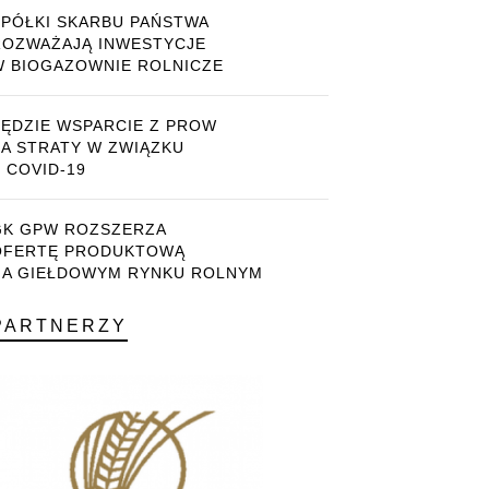
SPÓŁKI SKARBU PAŃSTWA
ROZWAŻAJĄ INWESTYCJE
W BIOGAZOWNIE ROLNICZE
BĘDZIE WSPARCIE Z PROW
ZA STRATY W ZWIĄZKU
 COVID-19
GK GPW ROZSZERZA
OFERTĘ PRODUKTOWĄ
NA GIEŁDOWYM RYNKU ROLNYM
PARTNERZY