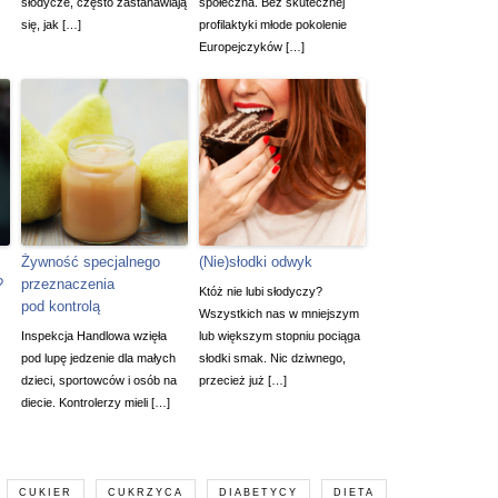
słodycze, często zastanawiają
społeczna. Bez skutecznej
się, jak […]
profilaktyki młode pokolenie
Europejczyków […]
Żywność specjalnego
(Nie)słodki odwyk
?
przeznaczenia
Któż nie lubi słodyczy?
pod kontrolą
Wszystkich nas w mniejszym
Inspekcja Handlowa wzięła
lub większym stopniu pociąga
pod lupę jedzenie dla małych
słodki smak. Nic dziwnego,
dzieci, sportowców i osób na
przecież już […]
diecie. Kontrolerzy mieli […]
CUKIER
CUKRZYCA
DIABETYCY
DIETA