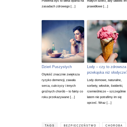
Powinna być to dieta oparta na
małych dzieci, aby ułatwić im
zasadach zdrowego […]
prawidłowe […]
Dzień Puszystych
Lody – czy to zdrowsza
przekąska niż słodycze
Otyłość znacznie zwiększa
ryzyko demencji, zawału
Lody domowe, naturalne,
serca, cukrzycy i innych
sorbety, włoskie, świderki,
groźnych chorób – to fakty co
rzemieślnicze – szczególnie
roku przekazywane […]
latem nie potrafimy im się
oprzeć. Wraz […]
TAGS
BEZPIECZEŃSTWO
CHOROBA