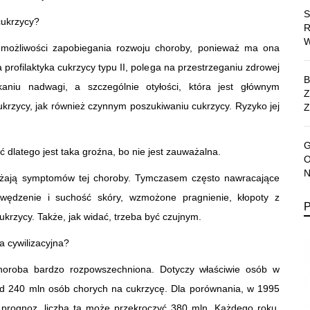
cukrzycy?
 możliwości zapobiegania rozwoju choroby, ponieważ ma ona
profilaktyka cukrzycy typu II, polega na przestrzeganiu zdrowej
ikaniu nadwagi, a szczególnie otyłości, która jest głównym
krzycy, jak również czynnym poszukiwaniu cukrzycy. Ryzyko jej
Z
latego jest taka groźna, bo nie jest zauważalna.
ażają symptomów tej choroby. Tymczasem często nawracające
swędzenie i suchość skóry, wzmożone pragnienie, kłopoty z
krzycy. Także, jak widać, trzeba być czujnym.
 cywilizacyjna?
choroba bardzo rozpowszechniona. Dotyczy właściwie osób w
ad 240 mln osób chorych na cukrzycę. Dla porównania, w 1995
 prognoz, liczba ta może przekroczyć 380 mln. Każdego roku,