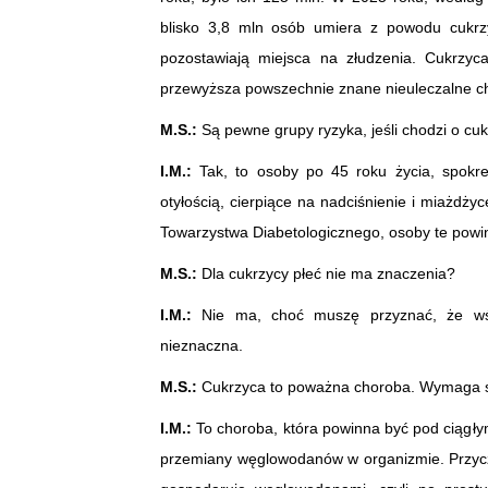
blisko 3,8 mln osób umiera z powodu cukrzy
pozostawiają miejsca na złudzenia. Cukrzyca
przewyższa powszechnie znane nieuleczalne ch
M.S.:
Są pewne grupy ryzyka, jeśli chodzi o cu
I.M.:
Tak, to osoby po 45 roku życia, spokr
otyłością, cierpiące na nadciśnienie i miażdż
Towarzystwa Diabetologicznego, osoby te powin
M.S.:
Dla cukrzycy płeć nie ma znaczenia?
I.M.:
Nie ma, choć muszę przyznać, że wśró
nieznaczna.
M.S.:
Cukrzyca to poważna choroba. Wymaga sta
I.M.:
To choroba, która powinna być pod ciągł
przemiany węglowodanów w organizmie. Przycz