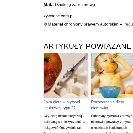
M.S.:
Dziękuję za rozmowę.
zywnosc.com.pl
© Materiał chroniony prawem autorskim –
regu
ARTYKUŁY POWIĄZANE
Jaka dieta w otyłości
Rozszerzanie diety
i cukrzycy typu 2?
niemowląt
Czy dietę niskokaloryczną i
Schematy żywienia zdrowyc
zalecaną w cukrzycy można
niemowląt powstały z myślą
połączyć? Oczywiście tak.
o rodzicach i opiekunach