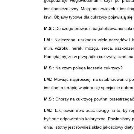
gospodaruje węglowodanami, czyli po prostu
insulinoniezależny. Mają one związek z insul
krwi. Objawy typowe dla cukrzycy pojawiają się
M.S.:
Do czego prowadzi bagatelizowanie cukr
I.M.:
Nieleczona, uszkadza wiele narządów i i
m.in. wzroku, nerek, mózgu, serca, uszkodze
Pamiętajmy, że w przypadku cukrzycy, czas ma 
M.S.:
Na czym polega leczenie cukrzycy?
I.M.:
Mówiąc najprościej, na ustabilizowaniu 
insulinę, a terapię wspiera się specjalnie dobr
M.S.:
Chorzy na cukrzycę powinni przestrzegać
I.M.:
Tak, powinni zwracać uwagę na to, by reg
być one odpowiednio kaloryczne. Powinniśmy 
dnia. Istotny jest również skład jakościowy di