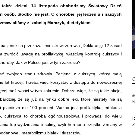
 także dzieci. 14 listopada obchodzimy Światowy Dzień
 osób. Słodko nie jest. O chorobie, jej leczeniu i naszych
awialiśmy z Izabellą Marczyk, dietetykiem.
pacjenckich przekazali ministrowi zdrowia „Deklarację 12 zasad
a zwrócić uwagę na profilaktykę, właściwą kontrolę cukrzycy i
horoby. Jak w Polsce jest w tym zakresie?
ć swojego stanu zdrowia. Pacjenci z cukrzycą, którzy mają
ie lat krócej. Trzeba więc korzystać z dostępu do nowoczesnej
ęcej możliwości w tym zakresie. Dobrze więc, że są takie akcje,
ardziej, że są już na rynku dobre leki, które niestety nie są
płacić za nie 100 procent. Ważna jest profilaktyka, edukacja
, cukrzyca to choroba ogólnoustrojowa i prowadzi do wielu
nia lub wydzielania insuliny, czyli hormonu trzustki. Zmiany w
odanowej, metabolizmu białek i tłuszczów.