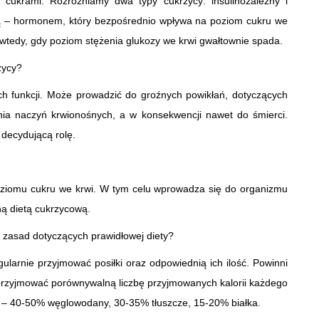
 cukrami. Rozróżniamy dwa typy cukrzycy: insulinozależny i
iną – hormonem, który bezpośrednio wpływa na poziom cukru we
 wtedy, gdy poziom stężenia glukozy we krwi gwałtownie spada.
zycy?
ch funkcji. Może prowadzić do groźnych powikłań, dotyczących
nia naczyń krwionośnych, a w konsekwencji nawet do śmierci.
decydującą rolę.
poziomu cukru we krwi. W tym celu wprowadza się do organizmu
aną dietą cukrzycową.
 zasad dotyczących prawidłowej diety?
ularnie przyjmować posiłki oraz odpowiednią ich ilość. Powinni
przyjmować porównywalną liczbę przyjmowanych kalorii każdego
ety – 40-50% węglowodany, 30-35% tłuszcze, 15-20% białka.