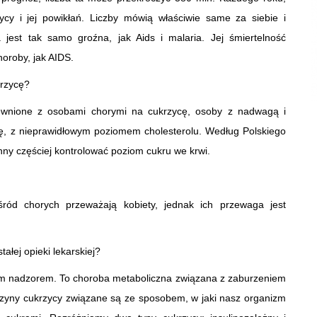
cy i jej powikłań. Liczby mówią właściwie same za siebie i
 jest tak samo groźna, jak Aids i malaria. Jej śmiertelność
oroby, jak AIDS.
krzycę?
ewnione z osobami chorymi na cukrzycę, osoby z nadwagą i
ycę, z nieprawidłowym poziomem cholesterolu. Według Polskiego
ny częściej kontrolować poziom cukru we krwi.
d chorych przeważają kobiety, jednak ich przewaga jest
łej opieki lekarskiej?
ym nadzorem. To choroba metaboliczna związana z zaburzeniem
yny cukrzycy związane są ze sposobem, w jaki nasz organizm