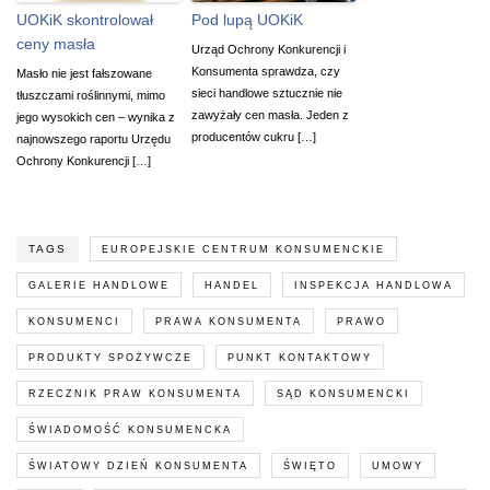
UOKiK skontrolował
Pod lupą UOKiK
ceny masła
Urząd Ochrony Konkurencji i
Konsumenta sprawdza, czy
Masło nie jest fałszowane
sieci handlowe sztucznie nie
tłuszczami roślinnymi, mimo
zawyżały cen masła. Jeden z
jego wysokich cen – wynika z
producentów cukru […]
najnowszego raportu Urzędu
Ochrony Konkurencji […]
TAGS
EUROPEJSKIE CENTRUM KONSUMENCKIE
GALERIE HANDLOWE
HANDEL
INSPEKCJA HANDLOWA
KONSUMENCI
PRAWA KONSUMENTA
PRAWO
PRODUKTY SPOŻYWCZE
PUNKT KONTAKTOWY
RZECZNIK PRAW KONSUMENTA
SĄD KONSUMENCKI
ŚWIADOMOŚĆ KONSUMENCKA
ŚWIATOWY DZIEŃ KONSUMENTA
ŚWIĘTO
UMOWY