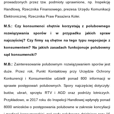
prowadzonych przez tzw. podmioty uprawnione, np. Inspekcję
Handlową, Rzecznika Finansowego, prezesa Urzędu Komunikacji
Elektronicznej, Rzecznika Praw Pasażera Kolei.
M.S.:
Czy konsumenci chętnie korzystają z polubownego
rozwiązywania sporów i w przypadku jakich spraw
najczęściej? Czy firmy są chętne na tego typu negocjacje z
konsumentem? Na jakich zasadach funkcjonuje polubowny
sąd konsumencki?
M.B.:
Zainteresowanie polubownym rozwiązywaniem sporów jest
duże. Przez rok, Punkt Kontaktowy przy Urzędzie Ochrony
Konkurencji i Konsumentów udzielił ponad 800 informacji w
sprawie postępowań polubownych. Spory najczęściej dotyczyły:
butów, ubrań, sprzętu RTV i AGD oraz podróży lotniczych.
Przykładowo, w 2017 roku do Inspekcji Handlowej wpłynęły ponad
8000 wniosków o postępowania polubowne w zakresie koncyliacji
i mediacji konsumenckiej, zaś sądy polubowne działające przy 16