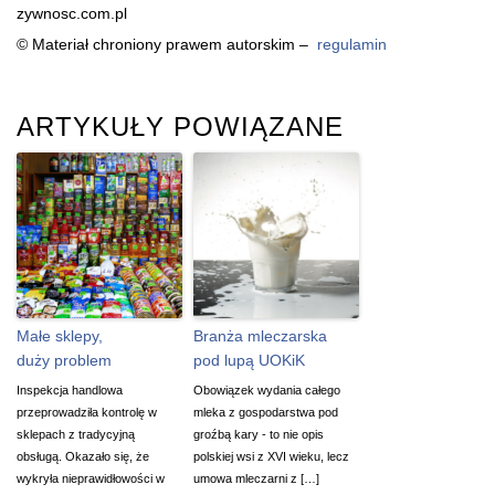
zywnosc.com.pl
© Materiał chroniony prawem autorskim –
regulamin
ARTYKUŁY POWIĄZANE
Małe sklepy,
Branża mleczarska
duży problem
pod lupą UOKiK
Inspekcja handlowa
Obowiązek wydania całego
przeprowadziła kontrolę w
mleka z gospodarstwa pod
sklepach z tradycyjną
groźbą kary - to nie opis
obsługą. Okazało się, że
polskiej wsi z XVI wieku, lecz
wykryła nieprawidłowości w
umowa mleczarni z […]