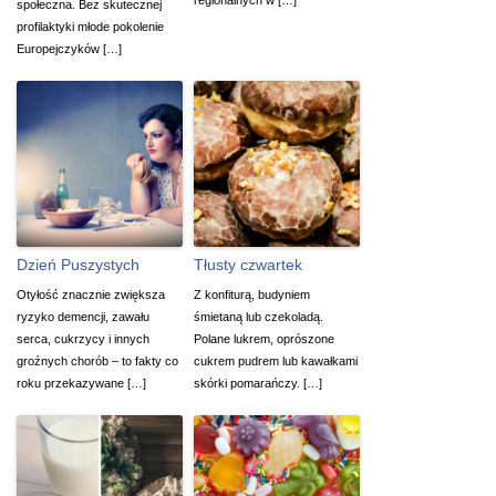
społeczna. Bez skutecznej
profilaktyki młode pokolenie
Europejczyków […]
Dzień Puszystych
Tłusty czwartek
Otyłość znacznie zwiększa
Z konfiturą, budyniem
ryzyko demencji, zawału
śmietaną lub czekoladą.
serca, cukrzycy i innych
Polane lukrem, oprószone
groźnych chorób – to fakty co
cukrem pudrem lub kawałkami
roku przekazywane […]
skórki pomarańczy. […]