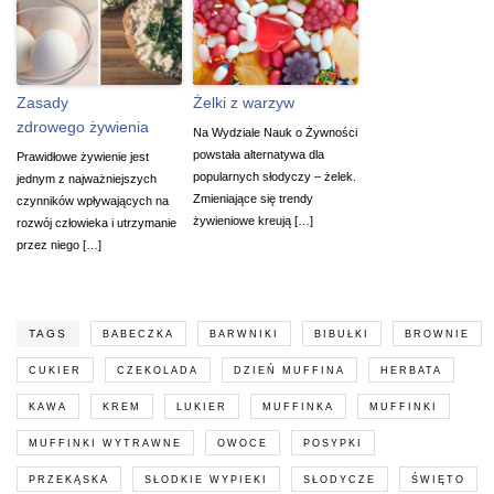
Zasady
Żelki z warzyw
zdrowego żywienia
Na Wydziale Nauk o Żywności
powstała alternatywa dla
Prawidłowe żywienie jest
popularnych słodyczy – żelek.
jednym z najważniejszych
Zmieniające się trendy
czynników wpływających na
żywieniowe kreują […]
rozwój człowieka i utrzymanie
przez niego […]
TAGS
BABECZKA
BARWNIKI
BIBUŁKI
BROWNIE
CUKIER
CZEKOLADA
DZIEŃ MUFFINA
HERBATA
KAWA
KREM
LUKIER
MUFFINKA
MUFFINKI
MUFFINKI WYTRAWNE
OWOCE
POSYPKI
PRZEKĄSKA
SŁODKIE WYPIEKI
SŁODYCZE
ŚWIĘTO