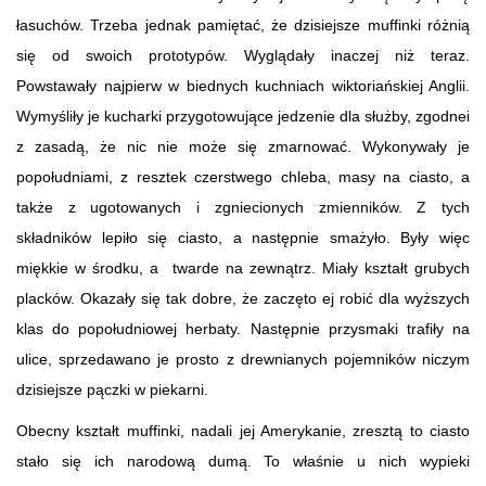
łasuchów. Trzeba jednak pamiętać, że dzisiejsze muffinki różnią
się od swoich prototypów. Wyglądały inaczej niż teraz.
Powstawały najpierw w biednych kuchniach wiktoriańskiej Anglii.
Wymyśliły je kucharki przygotowujące jedzenie dla służby, zgodnei
z zasadą, że nic nie może się zmarnować. Wykonywały je
popołudniami, z resztek czerstwego chleba, masy na ciasto, a
także z ugotowanych i zgniecionych zmienników. Z tych
składników lepiło się ciasto, a następnie smażyło. Były więc
miękkie w środku, a twarde na zewnątrz. Miały kształt grubych
placków. Okazały się tak dobre, że zaczęto ej robić dla wyższych
klas do popołudniowej herbaty. Następnie przysmaki trafiły na
ulice, sprzedawano je prosto z drewnianych pojemników niczym
dzisiejsze pączki w piekarni.
Obecny kształt muffinki, nadali jej Amerykanie, zresztą to ciasto
stało się ich narodową dumą. To właśnie u nich wypieki