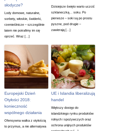
słodycze?
Dzisiejsze święto warto uczcić
szklaneczką… soku. Po
Lody domowe, naturalne,
pierwsze – soki są po prostu
sorbety, włoskie, świderki,
pyszne, pod drugie –
rzemieślnicze – szczególnie
zawierają […]
latem nie potrafimy im się
oprzeć. Wraz […]
Europejski Dzień
UE i Islandia liberalizują
Otyłości 2018:
handel
konieczność
Większy dostęp do
wspólnego działania
islandzkiego rynku produktów
rolnych i spożywczych oraz
Ofensywna walka z otyłością
ochrona unijnych produktów
to przymus, a nie alternatywa
regionalnych w […]