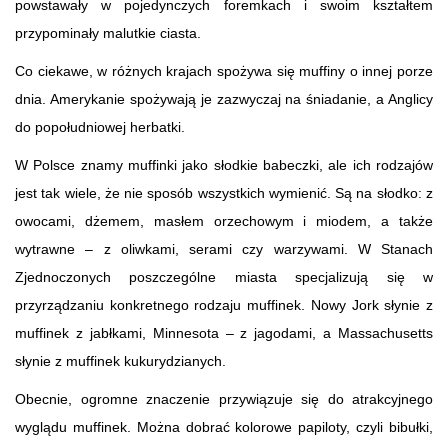
powstawały w pojedynczych foremkach i swoim kształtem
przypominały malutkie ciasta.
Co ciekawe, w różnych krajach spożywa się muffiny o innej porze
dnia. Amerykanie spożywają je zazwyczaj na śniadanie, a Anglicy
do popołudniowej herbatki.
W Polsce znamy muffinki jako słodkie babeczki, ale ich rodzajów
jest tak wiele, że nie sposób wszystkich wymienić. Są na słodko: z
owocami, dżemem, masłem orzechowym i miodem, a także
wytrawne – z oliwkami, serami czy warzywami. W Stanach
Zjednoczonych poszczególne miasta specjalizują się w
przyrządzaniu konkretnego rodzaju muffinek. Nowy Jork słynie z
muffinek z jabłkami, Minnesota – z jagodami, a Massachusetts
słynie z muffinek kukurydzianych.
Obecnie, ogromne znaczenie przywiązuje się do atrakcyjnego
wyglądu muffinek. Można dobrać kolorowe papiloty, czyli bibułki,