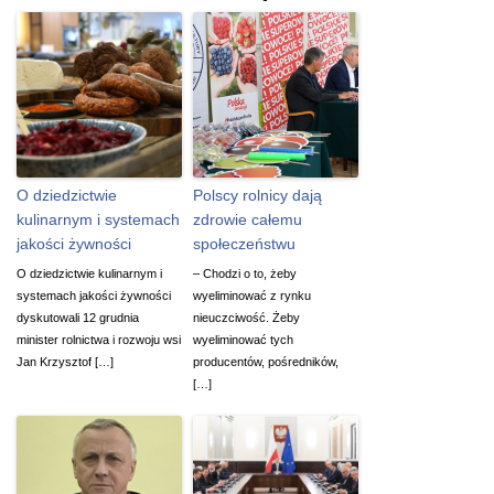
O dziedzictwie
Polscy rolnicy dają
kulinarnym i systemach
zdrowie całemu
jakości żywności
społeczeństwu
O dziedzictwie kulinarnym i
– Chodzi o to, żeby
systemach jakości żywności
wyeliminować z rynku
dyskutowali 12 grudnia
nieuczciwość. Żeby
minister rolnictwa i rozwoju wsi
wyeliminować tych
Jan Krzysztof […]
producentów, pośredników,
[…]