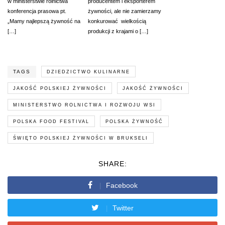
w ministerstwie rolnictwa
producentem i eksporterem
konferencja prasowa pt.
żywności, ale nie zamierzamy
„Mamy najlepszą żywność na
konkurować wielkością
[…]
produkcji z krajami o […]
TAGS
DZIEDZICTWO KULINARNE
JAKOŚĆ POLSKIEJ ŻYWNOŚCI
JAKOŚĆ ŻYWNOŚCI
MINISTERSTWO ROLNICTWA I ROZWOJU WSI
POLSKA FOOD FESTIVAL
POLSKA ŻYWNOŚĆ
ŚWIĘTO POLSKIEJ ŻYWNOŚCI W BRUKSELI
SHARE:
Facebook
Twitter