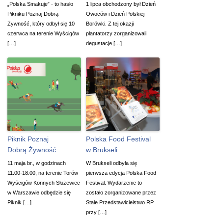
„Polska Smakuje” - to hasło
1 lipca obchodzony był Dzień
Pikniku Poznaj Dobrą
Owoców i Dzień Polskiej
Żywność, który odbył się 10
Borówki. Z tej okazji
czerwca na terenie Wyścigów
plantatorzy zorganizowali
[…]
degustacje […]
Piknik Poznaj
Polska Food Festival
Dobrą Żywność
w Brukseli
11 maja br., w godzinach
W Brukseli odbyła się
11.00-18.00, na terenie Torów
pierwsza edycja Polska Food
Wyścigów Konnych Służewiec
Festival. Wydarzenie to
w Warszawie odbędzie się
zostało zorganizowane przez
Piknik […]
Stałe Przedstawicielstwo RP
przy […]