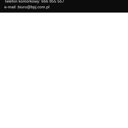
Telefon komórkowy: 666 855 557
e-mail: biuro@bpj.com.pl
NIP: 951-21-36-084
REGON: 015897725
INFORMACJE
Regulamin
Polityka Cookies
DZIAŁY GAZETY
Aktualności
Bezpieczeństwo i jakość żywności
Prawo
Pest Control