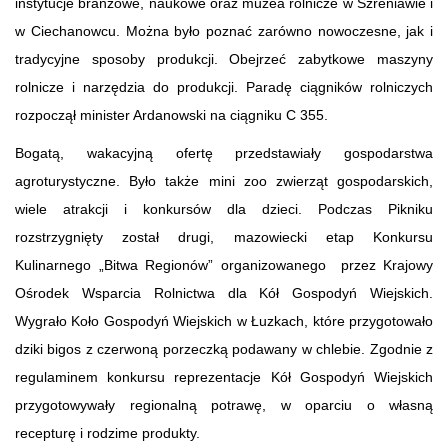
instytucje branżowe, naukowe oraz muzea rolnicze w Szreniawie i
w Ciechanowcu. Można było poznać zarówno nowoczesne, jak i
tradycyjne sposoby produkcji. Obejrzeć zabytkowe maszyny
rolnicze i narzędzia do produkcji. Paradę ciągników rolniczych
rozpoczął minister Ardanowski na ciągniku C 355.
Bogatą, wakacyjną ofertę przedstawiały gospodarstwa
agroturystyczne. Było także mini zoo zwierząt gospodarskich,
wiele atrakcji i konkursów dla dzieci. Podczas Pikniku
rozstrzygnięty został drugi, mazowiecki etap Konkursu
Kulinarnego „Bitwa Regionów” organizowanego przez Krajowy
Ośrodek Wsparcia Rolnictwa dla Kół Gospodyń Wiejskich.
Wygrało Koło Gospodyń Wiejskich w Łuzkach, które przygotowało
dziki bigos z czerwoną porzeczką podawany w chlebie. Zgodnie z
regulaminem konkursu reprezentacje Kół Gospodyń Wiejskich
przygotowywały regionalną potrawę, w oparciu o własną
recepturę i rodzime produkty.