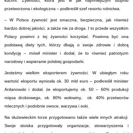
kuchni. Żywności, która jest w jak najmniejszym stopniu
przetworzona i ekologiczna – podkreślił szef resortu rolnictwa.
– W Polsce żywność jest smaczna, bezpieczna, jak również
bardzo dobrej jakości, a także nie za droga. I to przede wszystkim
Polacy powinni z tej żywności korzystać. Powinna być ona
podstawą diety tych, którzy dbają o swoje zdrowie i dobrą
kondycję – mówił minister i dodał, że to również patriotyzm
narodowy i wspieranie polskiej gospodarki.
Jesteśmy wielkim eksporterem żywności. W ubiegłym roku
wartość eksportu wyniosła ok. 30 mld euro – podkreślił minister
Ardanowski i dodał, że eksportujemy ok. 50 – 60% produkcji
mięsa drobiowego, ok. 80% wołowiny, ok. 40% przetworów
mlecznych i podobnie owoce, warzywa i soki.
Na służewieckim torze przygotowano także wiele innych atrakcji.
Swoje stoiska przygotowały organizacje, stowarzyszenia i