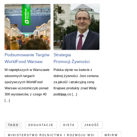
Podsumowanie Targów
Strategia
WorldFood Warsaw
Promocji Żywności
W największych w Warszawie
Polska słynie na świecie z
wiosennych targach
dobrej żywności. Jest ceniona
spożywczych WorldFood
za jakość i atrakcyjną cenę.
Warsaw uczestniczyło ponad
Krajowe produkty znad Wisły
300 wystawców, z czego 40
podbijają co […]
[…]
TAGS
DEGUSTACJE
DIETA
JAKOŚĆ
MINISTERSTWO ROLNICTWA I ROZWOJU WSI
MRIRW