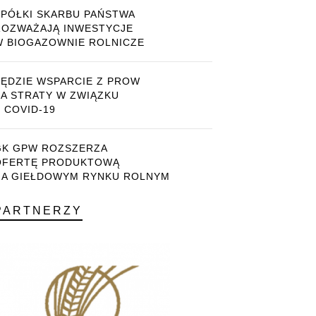
SPÓŁKI SKARBU PAŃSTWA
ROZWAŻAJĄ INWESTYCJE
W BIOGAZOWNIE ROLNICZE
BĘDZIE WSPARCIE Z PROW
ZA STRATY W ZWIĄZKU
 COVID-19
GK GPW ROZSZERZA
OFERTĘ PRODUKTOWĄ
NA GIEŁDOWYM RYNKU ROLNYM
PARTNERZY