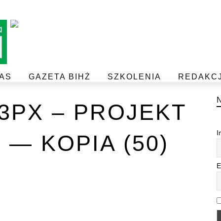
AS
GAZETA BIHŻ
SZKOLENIA
REDAKC
BEZPIECZEŃSTWO I JAKOŚĆ ŻYWNOŚCI
POSTAW NA JAKOŚĆ Z IJHARS
33PX – PROJEKT
I
 — KOPIA (50)
E