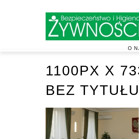
O N
1100PX X 7
BEZ TYTUŁU