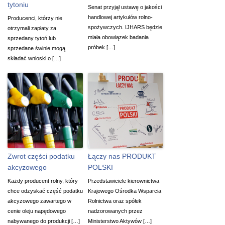
tytoniu
Senat przyjął ustawę o jakości
handlowej artykułów rolno-
Producenci, którzy nie
spożywczych. IJHARS będzie
otrzymali zapłaty za
miała obowiązek badania
sprzedany tytoń lub
próbek […]
sprzedane świnie mogą
składać wnioski o […]
Zwrot części podatku
Łączy nas PRODUKT
akcyzowego
POLSKI
Każdy producent rolny, który
Przedstawiciele kierownictwa
chce odzyskać część podatku
Krajowego Ośrodka Wsparcia
akcyzowego zawartego w
Rolnictwa oraz spółek
cenie oleju napędowego
nadzorowanych przez
nabywanego do produkcji […]
Ministerstwo Aktywów […]