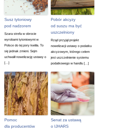
Susz tytoniowy
Pobór akcyzy
pod nadzorem
od suszu ma być
uszczelniony
Szara strefa w obrocie
wyrobami tytoniowymi w
Rząd przyjął projekt
Polsce do tej pory kwitła. To
nowelizacji ustawy o podatku
się jednak zmieni. Sejm
akcyzowym, którego celem
uchwalił nowelizację ustawy o
jest uszczelnienie systemu
[…]
podatkowego w handlu […]
Pomoc
Senat za ustawą
dla producentów
o IJHARS