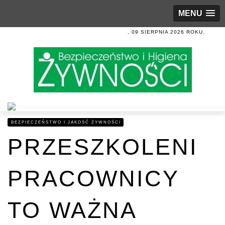
MENU
, 09 SIERPNIA 2026 ROKU.
BEZPIECZEŃSTWO I JAKOŚĆ ŻYWNOŚCI
PRZESZKOLENI
PRACOWNICY
TO WAŻNA