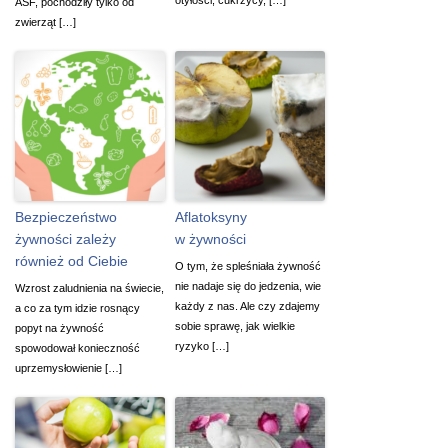
ASF, pochodziły tylko od
zwierząt […]
Bezpieczeństwo
Aflatoksyny
żywności zależy
w żywności
również od Ciebie
O tym, że spleśniała żywność
nie nadaje się do jedzenia, wie
Wzrost zaludnienia na świecie,
każdy z nas. Ale czy zdajemy
a co za tym idzie rosnący
sobie sprawę, jak wielkie
popyt na żywność
ryzyko […]
spowodował konieczność
uprzemysłowienie […]