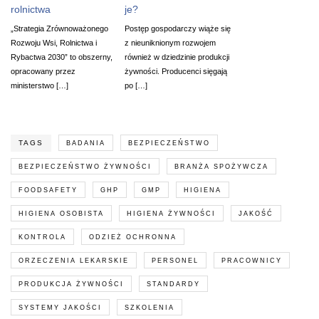
rolnictwa
je?
„Strategia Zrównoważonego
Postęp gospodarczy wiąże się
Rozwoju Wsi, Rolnictwa i
z nieuniknionym rozwojem
Rybactwa 2030” to obszerny,
również w dziedzinie produkcji
opracowany przez
żywności. Producenci sięgają
ministerstwo […]
po […]
TAGS
BADANIA
BEZPIECZEŃSTWO
BEZPIECZEŃSTWO ŻYWNOŚCI
BRANŻA SPOŻYWCZA
FOODSAFETY
GHP
GMP
HIGIENA
HIGIENA OSOBISTA
HIGIENA ŻYWNOŚCI
JAKOŚĆ
KONTROLA
ODZIEŻ OCHRONNA
ORZECZENIA LEKARSKIE
PERSONEL
PRACOWNICY
PRODUKCJA ŻYWNOŚCI
STANDARDY
SYSTEMY JAKOŚCI
SZKOLENIA