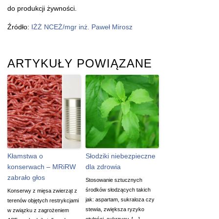
do produkcji żywności.
Źródło:
IŻŻ NCEŻ/mgr inż. Paweł Mirosz
ARTYKUŁY POWIĄZANE
Kłamstwa o
Słodziki niebezpieczne
konserwach – MRiRW
dla zdrowia
zabrało głos
Stosowanie sztucznych
środków słodzących takich
Konserwy z mięsa zwierząt z
jak: aspartam, sukraloza czy
terenów objętych restrykcjami
stewia, zwiększa ryzyko
w związku z zagrożeniem
otyłości, cukrzycy, […]