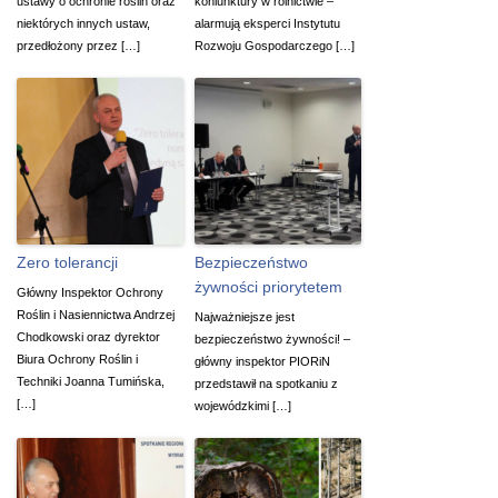
ustawy o ochronie roślin oraz
koniunktury w rolnictwie –
niektórych innych ustaw,
alarmują eksperci Instytutu
przedłożony przez […]
Rozwoju Gospodarczego […]
Zero tolerancji
Bezpieczeństwo
żywności priorytetem
Główny Inspektor Ochrony
Roślin i Nasiennictwa Andrzej
Najważniejsze jest
Chodkowski oraz dyrektor
bezpieczeństwo żywności! –
Biura Ochrony Roślin i
główny inspektor PIORiN
Techniki Joanna Tumińska,
przedstawił na spotkaniu z
[…]
wojewódzkimi […]