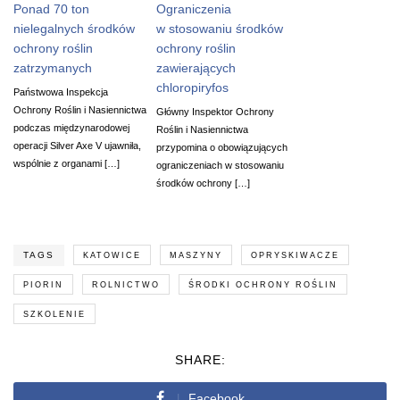
Ponad 70 ton
Ograniczenia
nielegalnych środków
w stosowaniu środków
ochrony roślin
ochrony roślin
zatrzymanych
zawierających
chloropiryfos
Państwowa Inspekcja
Ochrony Roślin i Nasiennictwa
Główny Inspektor Ochrony
podczas międzynarodowej
Roślin i Nasiennictwa
operacji Silver Axe V ujawniła,
przypomina o obowiązujących
wspólnie z organami […]
ograniczeniach w stosowaniu
środków ochrony […]
TAGS
KATOWICE
MASZYNY
OPRYSKIWACZE
PIORIN
ROLNICTWO
ŚRODKI OCHRONY ROŚLIN
SZKOLENIE
SHARE:
Facebook