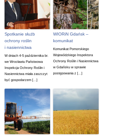
Spotkanie służb
WIORiN Gdańsk –
ochrony roślin
komunikat
i nasiennictwa
Komunikat Pomorskiego
Wojewódzkiego Inspektora
W dniach 4-5 października br.
Ochrony Roślin i Nasiennictwa
we Wrocławiu Państwowa
w Gdańsku w sprawie
Inspekcja Ochrony Roślin i
postępowania z […]
Nasiennictwa miała zaszczyt
być gospodarzem […]