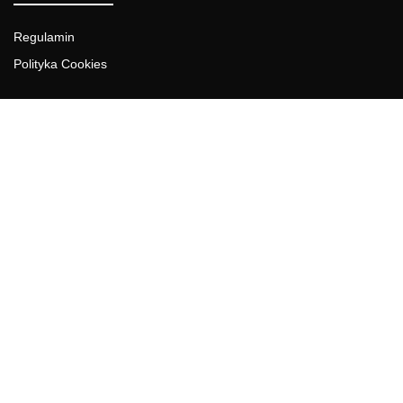
Regulamin
Polityka Cookies
DZIAŁY GAZETY
Aktualności
Bezpieczeństwo i jakość żywności
Prawo
Pest Control
Wydarzenia
Postaw na jakość z IJHARS
PIORiN
Od Kuchni