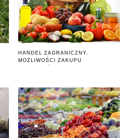
HANDEL ZAGRANICZNY.
MOŻLIWOŚCI ZAKUPU
PRODUKTÓW ROLNO-
SPOŻYWCZYCH W POLSCE