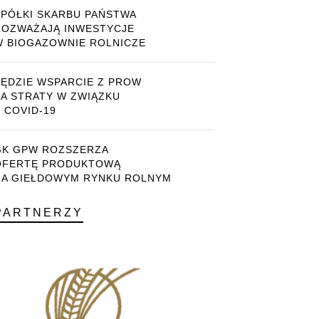
SPÓŁKI SKARBU PAŃSTWA
ROZWAŻAJĄ INWESTYCJE
W BIOGAZOWNIE ROLNICZE
BĘDZIE WSPARCIE Z PROW
ZA STRATY W ZWIĄZKU
 COVID-19
GK GPW ROZSZERZA
OFERTĘ PRODUKTOWĄ
NA GIEŁDOWYM RYNKU ROLNYM
PARTNERZY