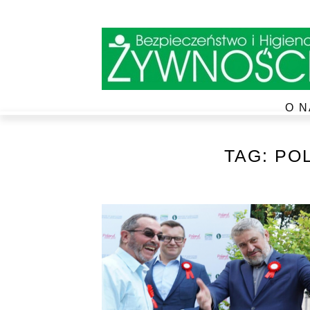
O N
TAG:
PO