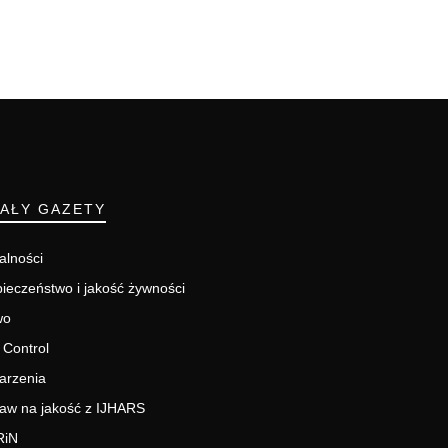
IAŁY GAZETY
alności
ieczeństwo i jakość żywności
wo
 Control
arzenia
aw na jakość z IJHARS
RiN