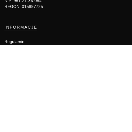
NIP: 951-21-36-084
REGON: 015897725
INFORMACJE
Regulamin
Polityka Cookies
DZIAŁY GAZETY
Aktualności
Bezpieczeństwo i jakość żywności
Prawo
Pest Control
Wydarzenia
Postaw na jakość z IJHARS