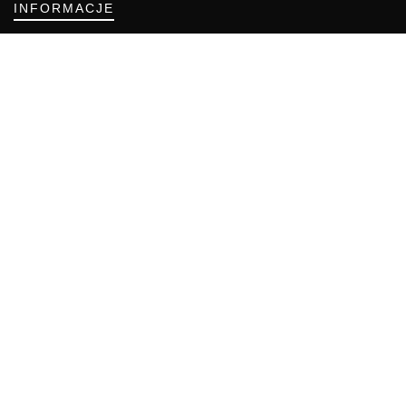
INFORMACJE
Regulamin
Polityka Cookies
DZIAŁY GAZETY
Aktualności
Bezpieczeństwo i jakość żywności
Prawo
Pest Control
Wydarzenia
Postaw na jakość z IJHARS
PIORiN
Od Kuchni