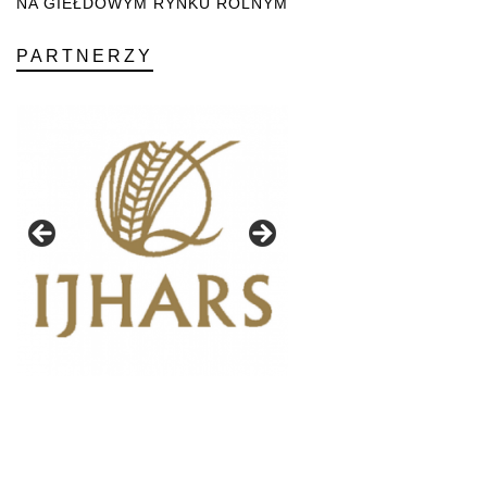
NA GIEŁDOWYM RYNKU ROLNYM
PARTNERZY