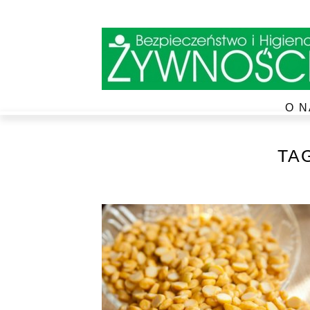
O N
TA