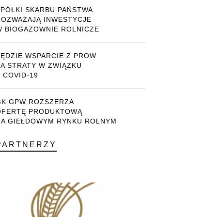
SPÓŁKI SKARBU PAŃSTWA
ROZWAŻAJĄ INWESTYCJE
W BIOGAZOWNIE ROLNICZE
BĘDZIE WSPARCIE Z PROW
ZA STRATY W ZWIĄZKU
 COVID-19
GK GPW ROZSZERZA
OFERTĘ PRODUKTOWĄ
NA GIEŁDOWYM RYNKU ROLNYM
PARTNERZY