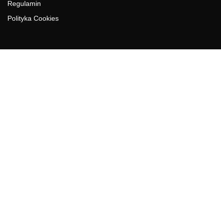
Regulamin
Polityka Cookies
DZIAŁY GAZETY
Aktualności
Bezpieczeństwo i jakość żywności
Prawo
Pest Control
Wydarzenia
Postaw na jakość z IJHARS
PIORiN
Od Kuchni