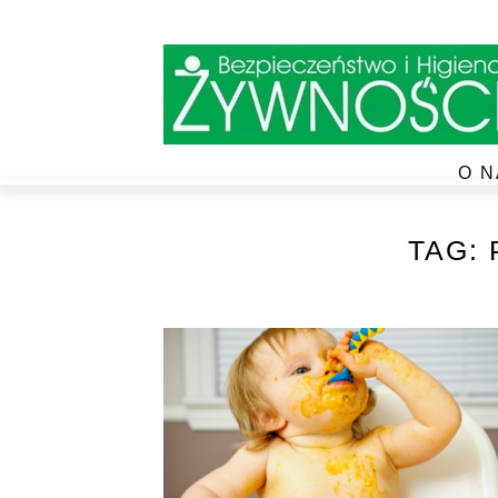
O N
TAG: