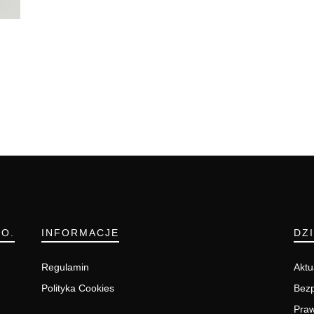
.O.
INFORMACJE
DZ
Regulamin
Aktu
Polityka Cookies
Bezp
Pra