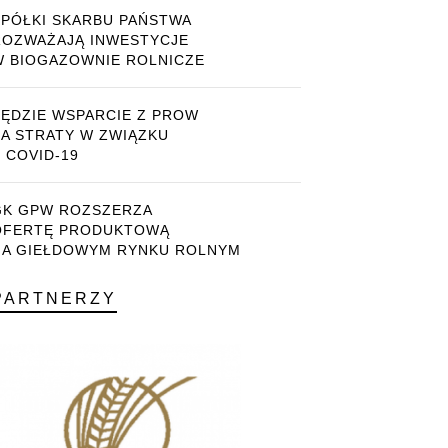
SPÓŁKI SKARBU PAŃSTWA
ROZWAŻAJĄ INWESTYCJE
W BIOGAZOWNIE ROLNICZE
BĘDZIE WSPARCIE Z PROW
ZA STRATY W ZWIĄZKU
 COVID-19
GK GPW ROZSZERZA
OFERTĘ PRODUKTOWĄ
NA GIEŁDOWYM RYNKU ROLNYM
PARTNERZY