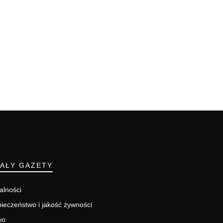
IAŁY GAZETY
alności
ieczeństwo i jakość żywności
wo