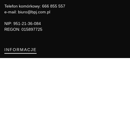
Telefon komórkowy: 666 855 557
e-mail: biuro@bpj.com.pl
NIP: 951-21-36-084
REGON: 015897725
INFORMACJE
Regulamin
Polityka Cookies
DZIAŁY GAZETY
Aktualności
Bezpieczeństwo i jakość żywności
Prawo