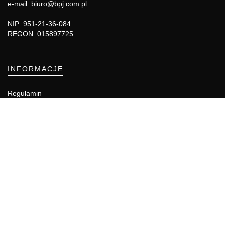
e-mail: biuro@bpj.com.pl
NIP: 951-21-36-084
REGON: 015897725
INFORMACJE
Regulamin
Polityka Cookies
DZIAŁY GAZETY
Aktualności
Bezpieczeństwo i jakość żywności
Prawo
Pest Control