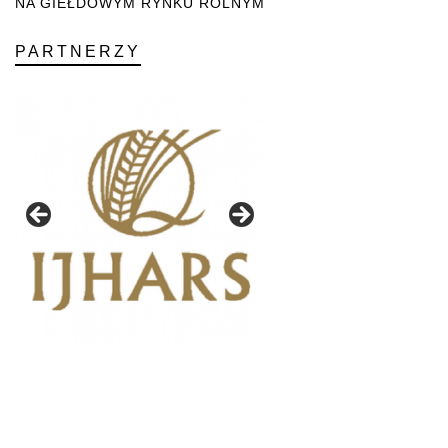
NA GIEŁDOWYM RYNKU ROLNYM
PARTNERZY