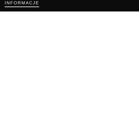
INFORMACJE
Regulamin
Polityka Cookies
DZIAŁY GAZETY
Aktualności
Bezpieczeństwo i jakość żywności
Prawo
Pest Control
Wydarzenia
Postaw na jakość z IJHARS
PIORiN
Od Kuchni