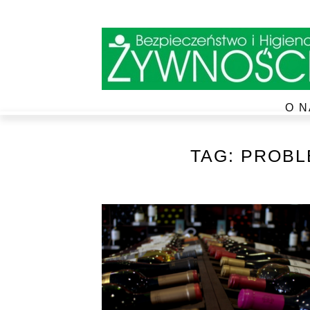
O N
TAG:
PROBL