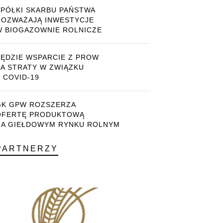
SPÓŁKI SKARBU PAŃSTWA
ROZWAŻAJĄ INWESTYCJE
W BIOGAZOWNIE ROLNICZE
BĘDZIE WSPARCIE Z PROW
ZA STRATY W ZWIĄZKU
 COVID-19
GK GPW ROZSZERZA
OFERTĘ PRODUKTOWĄ
NA GIEŁDOWYM RYNKU ROLNYM
PARTNERZY