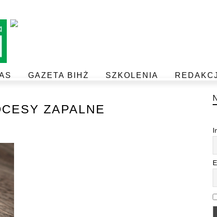
AS
GAZETA BIHŻ
SZKOLENIA
REDAKC
BEZPIECZEŃSTWO I JAKOŚĆ ŻYWNOŚCI
POSTAW NA JAKOŚĆ Z IJHARS
CESY ZAPALNE
I
E