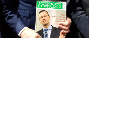
OSTATNIE WPISY
#KUPUJŚWIADOMIE
NA GRILLA – PRODUKT POLSKI
DIETA W LECZENIU WIRUSOWEGO
ZAPALENIA WĄTROBY